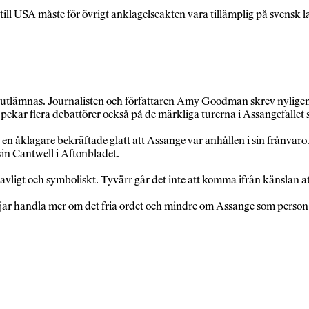
 USA måste för övrigt anklagelseakten vara tillämplig på svensk lagst
nge utlämnas. Journalisten och författaren Amy Goodman skrev nyligen
kar flera debattörer också på de märkliga turerna i Assangefallet so
 en åklagare bekräftade glatt att Assange var anhållen i sin frånvaro
isin Cantwell i Aftonbladet.
vligt och symboliskt. Tyvärr går det inte att komma ifrån känslan att 
jar handla mer om det fria ordet och mindre om Assange som person