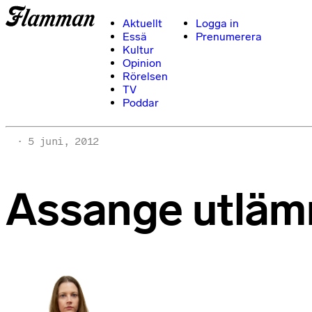
Aktuellt
Logga in
Essä
Prenumerera
Kultur
Opinion
Rörelsen
TV
Poddar
5 juni, 2012
Assange utläm