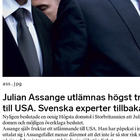
ass.jpg
Julian Assange utlämnas högst trol
till USA. Svenska experter tillbak
Nyligen beslutade en oenig Högsta domstol i Storbritannien att Juli
domen och möjligen överklaga beslutet.
Assange själv fruktar ett utlämnande till USA. Han har påpekat i i
uttalat sig i Assangefallet menar däremot att det inte är så stor ri