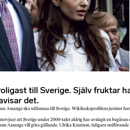
igast till Sverige. Själv fruktar ha
avisar det.
an Assange ska utlämnas till Sverige. Wikileaksprofilens jurister ha
ntervjuer att Sverige under 2000-talet aldrig har avslagit en begära
sk som Assange vill göra gällande. Ulrika Knutson, tidigare ordförande