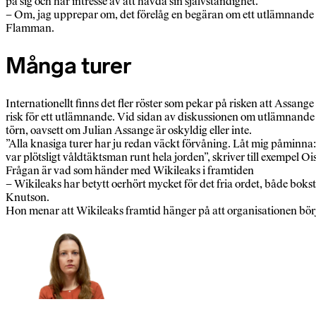
på sig och har intresse av att hävda sin självständighet.
– Om, jag upprepar om, det förelåg en begäran om ett utlämnande till
Flamman.
Många turer
Internationellt finns det fler röster som pekar på risken att Assa
risk för ett utlämnande. Vid sidan av diskussionen om utlämnande pe
törn, oavsett om Julian Assange är oskyldig eller inte.
”Alla knasiga turer har ju redan väckt förvåning. Låt mig påminna:
var plötsligt våldtäktsman runt hela jorden”, skriver till exempel O
Frågan är vad som händer med Wikileaks i framtiden
– Wikileaks har betytt oerhört mycket för det fria ordet, både boksta
Knutson.
Hon menar att Wikileaks framtid hänger på att organisationen bör