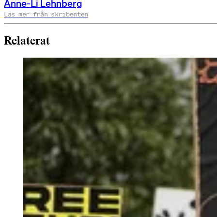
Anne-Li Lehnberg
Läs mer från skribenten
Relaterat