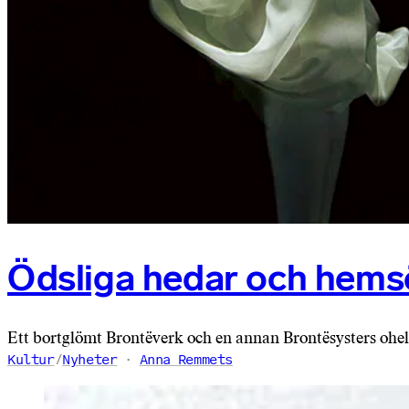
Ödsliga hedar och hems
Ett bortglömt Brontëverk och en annan Brontësysters oheli
Kultur
/
Nyheter
Anna Remmets