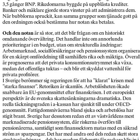
3,5 gånger BNP. Rikedomarna byggde på uppblåsta krediter.
Banker och mäklare gjorde stora vinster på att administrera dem.
När bubblorna spruckit, kan samma grupper som tjänade gott på
den ordningen också bestämma hur notan ska betalas.
Och den notan
är så stor, att det blir frågan om en historiskt
omdanande övervältring. Det handlar inte om annorlunda
prioriteringar i en budget, utan om strukturella ändringar:
Arbetsmarknad, socialförsäkringar och pensionssystem organisera
för en skärpt omfördelning till samhällets rika och mäktiga. Överal
är prognoserna att det privata konsumtionsutrymmet ska växa,
medan det offentliga tuktas – och blir ett skyddat vattenhål för
privata profitörer.
I Sverige berömmer sig regeringen för att ha ”klarat” krisen med
”starka finanser”. Retoriken är skamlös. Arbetslösheten ökade
snabbare än EU-genomsnittet efter finanskrisen. I ett europeiskt
perspektiv är de svenska skattesänkningarna dramatiska. Den
reella täckningsgraden i a-kassan har sjunkit till under OECD-
genomsnitt. Fattigdomsnivåerna bland sjuka och arbetslösa har
stigit brant. Sverige har dessutom redan ett av västvärldens mest
marknadiserade pensionssystem, där riskerna överförs till
pensionärerna, samtidigt som finanssektorn matas med en säkrad
ström av sparpengar. Det har med andra ord dels redan skett stora
strukturändringar – dels har marken förberetts för raskare kliv in i