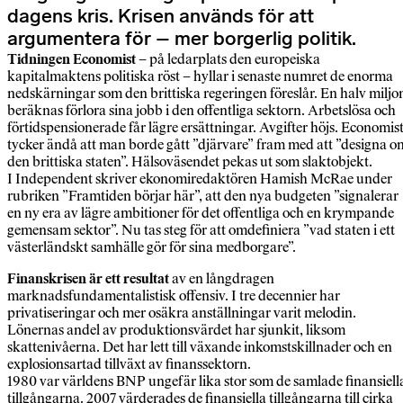
dagens kris. Krisen används för att
argumentera för – mer borgerlig politik.
Tidningen Economist
– på ledarplats den europeiska
kapitalmaktens politiska röst – hyllar i senaste numret de enorma
nedskärningar som den brittiska regeringen föreslår. En halv miljo
beräknas förlora sina jobb i den offentliga sektorn. Arbetslösa och
förtidspensionerade får lägre ersättningar. Avgifter höjs. Economis
tycker ändå att man borde gått ”djärvare” fram med att ”designa o
den brittiska staten”. Hälsoväsendet pekas ut som slaktobjekt.
I Independent skriver ekonomiredaktören Hamish McRae under
rubriken ”Framtiden börjar här”, att den nya budgeten ”signalerar
en ny era av lägre ambitioner för det offentliga och en krympande
gemensam sektor”. Nu tas steg för att omdefiniera ”vad staten i ett
västerländskt samhälle gör för sina medborgare”.
Finanskrisen är ett resultat
av en långdragen
marknadsfundamentalistisk offensiv. I tre decennier har
privatiseringar och mer osäkra anställningar varit melodin.
Lönernas andel av produktionsvärdet har sjunkit, liksom
skattenivåerna. Det har lett till växande inkomstskillnader och en
explosionsartad tillväxt av finanssektorn.
1980 var världens BNP ungefär lika stor som de samlade finansiell
tillgångarna. 2007 värderades de finansiella tillgångarna till cirka