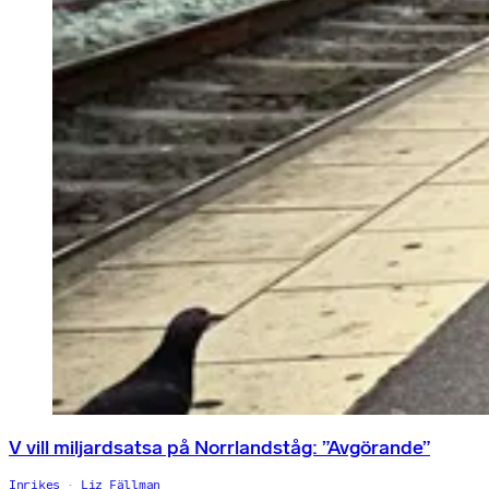
V vill miljardsatsa på Norrlandståg: ”Avgörande”
Inrikes
Liz Fällman