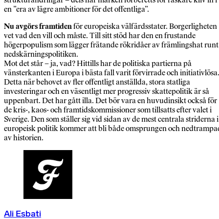
en ”era av lägre ambitioner för det offentliga”.
Nu avgörs framtiden
för europeiska välfärdsstater. Borgerligheten
vet vad den vill och måste. Till sitt stöd har den en frustande
högerpopulism som lägger frätande rökridåer av främlingshat runt
nedskärningspolitiken.
Mot det står – ja, vad? Hittills har de politiska partierna på
vänsterkanten i Europa i bästa fall varit förvirrade och initiativlösa
Detta när behovet av fler offentligt anställda, stora statliga
investeringar och en väsentligt mer progressiv skattepolitik är så
uppenbart. Det har gått illa. Det bör vara en huvudinsikt också för
de kris-, kaos- och framtidskommissioner som tillsatts efter valet i
Sverige. Den som ställer sig vid sidan av de mest centrala striderna i
europeisk politik kommer att bli både omsprungen och nedtrampa
av historien.
Ali Esbati