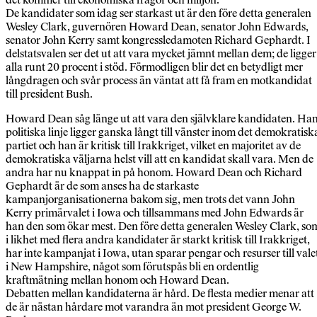
De kandidater som idag ser starkast ut är den före detta generalen
Wesley Clark, guvernören Howard Dean, senator John Edwards,
senator John Kerry samt kongressledamoten Richard Gephardt. I
delstatsvalen ser det ut att vara mycket jämnt mellan dem; de ligger
alla runt 20 procent i stöd. Förmodligen blir det en betydligt mer
långdragen och svår process än väntat att få fram en motkandidat
till president Bush.
Howard Dean såg länge ut att vara den självklare kandidaten. Ha
politiska linje ligger ganska långt till vänster inom det demokratisk
partiet och han är kritisk till Irakkriget, vilket en majoritet av de
demokratiska väljarna helst vill att en kandidat skall vara. Men de
andra har nu knappat in på honom. Howard Dean och Richard
Gephardt är de som anses ha de starkaste
kampanjorganisationerna bakom sig, men trots det vann John
Kerry primärvalet i Iowa och tillsammans med John Edwards är
han den som ökar mest. Den före detta generalen Wesley Clark, so
i likhet med flera andra kandidater är starkt kritisk till Irakkriget,
har inte kampanjat i Iowa, utan sparar pengar och resurser till vale
i New Hampshire, något som förutspås bli en ordentlig
kraftmätning mellan honom och Howard Dean.
Debatten mellan kandidaterna är hård. De flesta medier menar att
de är nästan hårdare mot varandra än mot president George W.