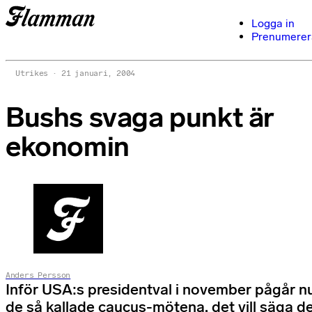
Logga in
Prenumerer
Utrikes
21 januari, 2004
Bushs svaga punkt är
ekonomin
Anders Persson
Inför USA:s presidentval i november pågår n
de så kallade caucus-mötena, det vill säga d