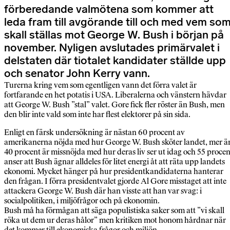
förberedande valmötena som kommer att
leda fram till avgörande till och med vem so
skall ställas mot George W. Bush i början på
november. Nyligen avslutades primärvalet i
delstaten där tiotalet kandidater ställde upp
och senator John Kerry vann.
Turerna kring vem som egentligen vann det förra valet är
fortfarande en het potatis i USA. Liberalerna och vänstern hävdar
att George W. Bush ”stal” valet. Gore fick fler röster än Bush, men
den blir inte vald som inte har flest elektorer på sin sida.
Enligt en färsk undersökning är nästan 60 procent av
amerikanerna nöjda med hur George W. Bush sköter landet, mer ä
40 procent är missnöjda med hur deras liv ser ut idag och 55 procen
anser att Bush ägnar alldeles för litet energi åt att räta upp landets
ekonomi. Mycket hänger på hur presidentkandidaterna hanterar
den frågan. I förra presidentvalet gjorde Al Gore misstaget att inte
attackera George W. Bush där han visste att han var svag: i
socialpolitiken, i miljöfrågor och på ekonomin.
Bush må ha förmågan att säga populistiska saker som att ”vi skall
röka ut dem ur deras hålor” men kritiken mot honom hårdnar när
det kommer till ekonomiska frågor och miljön.