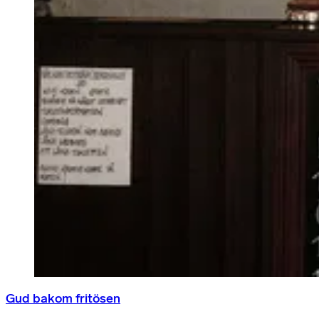
Gud bakom fritösen