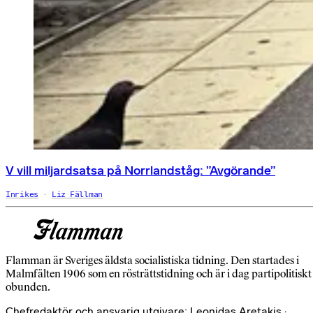
V vill miljardsatsa på Norrlandståg: ”Avgörande”
Inrikes
Liz Fällman
Flamman är Sveriges äldsta socialistiska tidning. Den startades i
Malmfälten 1906 som en rösträttstidning och är i dag partipolitiskt
obunden.
Chefredaktör och ansvarig utgivare: Leonidas Aretakis ·