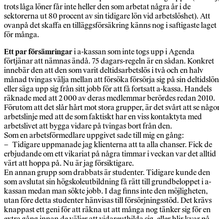
trots låga löner får inte heller den som arbetat några år i de
sektorerna ut 80 procent av sin tidigare lön vid arbetslöshet). Att
ovanpå det skaffa en tilläggsförsäkring känns nog i saftigaste laget
för många.
Ett par försämringar
i a-kassan som inte togs upp i Agenda
förtjänar att nämnas ändå. 75 dagars-regeln är en sådan. Konkret
innebär den att den som varit deltidsarbetslös i två och en halv
månad tvingas välja mellan att försöka försörja sig på sin deltidslön
eller säga upp sig från sitt jobb för att få fortsatt a-kassa. Handels
räknade med att 2 000 av deras medlemmar berördes redan 2010.
Förutom att det slår hårt mot stora grupper, är det svårt att se någo
arbetslinje med att de som faktiskt har en viss kontaktyta med
arbetslivet att bygga vidare på tvingas bort från den.
Som en arbetsförmedlare uppgivet sade till mig en gång:
– Tidigare uppmanade jag klienterna att ta alla chanser. Fick de
erbjudande om ett vikariat på några timmar i veckan var det alltid
värt att hoppa på. Nu är jag försiktigare.
En annan grupp som drabbats är studenter. Tidigare kunde den
som avslutat sin högskoleutbildning få rätt till grundbeloppet i a-
kassan medan man sökte jobb. I dag finns inte den möjligheten,
utan före detta studenter hänvisas till försörjningsstöd. Det krävs
knappast ett geni för att räkna ut att många nog tänker sig för en
extra gång innan de väljer att vidareutbilda sig, eller blir kvar på