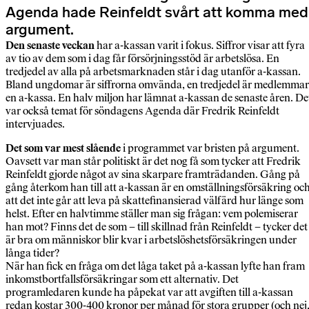
Agenda hade Reinfeldt svårt att komma med
argument.
Den senaste veckan
har a-kassan varit i fokus. Siffror visar att fyra
av tio av dem som i dag får försörjningsstöd är arbetslösa. En
tredjedel av alla på arbetsmarknaden står i dag utanför a-kassan.
Bland ungdomar är siffrorna omvända, en tredjedel är medlemmar
en a-kassa. En halv miljon har lämnat a-kassan de senaste åren. De
var också temat för söndagens Agenda där Fredrik Reinfeldt
intervjuades.
Det som var mest slående
i programmet var bristen på argument.
Oavsett var man står politiskt är det nog få som tycker att Fredrik
Reinfeldt gjorde något av sina skarpare framträdanden. Gång på
gång återkom han till att a-kassan är en omställningsförsäkring oc
att det inte går att leva på skattefinansierad välfärd hur länge som
helst. Efter en halvtimme ställer man sig frågan: vem polemiserar
han mot? Finns det de som – till skillnad från Reinfeldt – tycker det
är bra om människor blir kvar i arbetslöshetsförsäkringen under
långa tider?
När han fick en fråga om det låga taket på a-kassan lyfte han fram
inkomstbortfallsförsäkringar som ett alternativ. Det
programledaren kunde ha påpekat var att avgiften till a-kassan
redan kostar 300-400 kronor per månad för stora grupper (och nej