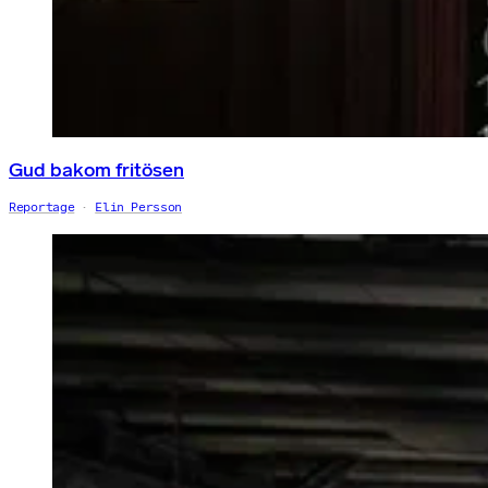
Gud bakom fritösen
Reportage
Elin Persson