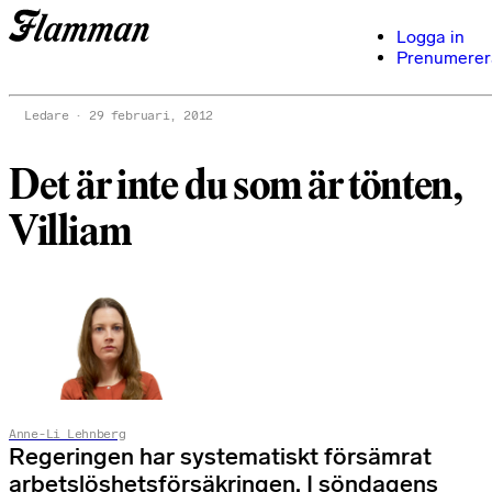
Logga in
Prenumerer
Ledare
29 februari, 2012
Det är inte du som är tönten,
Villiam
Anne-Li Lehnberg
Regeringen har systematiskt försämrat
arbetslöshetsförsäkringen. I söndagens