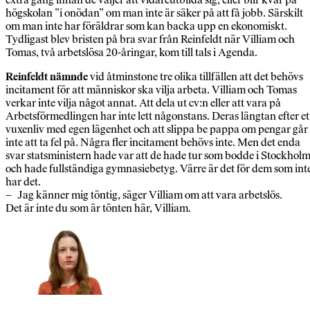
högskolan ”i onödan” om man inte är säker på att få jobb. Särskilt
om man inte har föräldrar som kan backa upp en ekonomiskt.
Tydligast blev bristen på bra svar från Reinfeldt när Villiam och
Tomas, två arbetslösa 20-åringar, kom till tals i Agenda.
Reinfeldt nämnde
vid åtminstone tre olika tillfällen att det behövs
incitament för att människor ska vilja arbeta. Villiam och Tomas
verkar inte vilja något annat. Att dela ut cv:n eller att vara på
Arbetsförmedlingen har inte lett någonstans. Deras längtan efter et
vuxenliv med egen lägenhet och att slippa be pappa om pengar går
inte att ta fel på. Några fler incitament behövs inte. Men det enda
svar statsministern hade var att de hade tur som bodde i Stockhol
och hade fullständiga gymnasiebetyg. Värre är det för dem som int
har det.
– Jag känner mig töntig, säger Villiam om att vara arbetslös.
Det är inte du som är tönten här, Villiam.