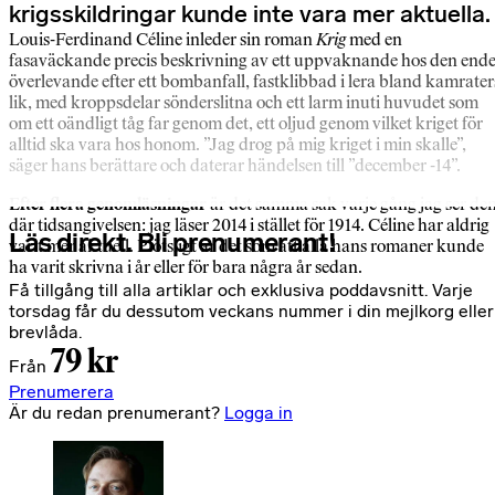
krigsskildringar kunde inte vara mer aktuella.
Louis-Ferdinand Céline inleder sin roman
Krig
med en
fasaväckande precis beskrivning av ett uppvaknande hos den end
överlevande efter ett bombanfall, fastklibbad i lera bland kamrater
lik, med kroppsdelar sönderslitna och ett larm inuti huvudet som
om ett oändligt tåg far genom det, ett oljud genom vilket kriget för
alltid ska vara hos honom. ”Jag drog på mig kriget i min skalle”,
säger hans berättare och daterar händelsen till ”december -14”.
Efter flera genomläsningar
är det samma sak varje gång jag ser de
där tidsangivelsen: jag läser 2014 i stället för 1914. Céline har aldrig
Läs direkt. Bli prenumerant!
varit mer aktuell. Plötsligt är det som att alla hans romaner kunde
ha varit skrivna i år eller för bara några år sedan.
Få tillgång till alla artiklar och exklusiva poddavsnitt. Varje
torsdag får du dessutom veckans nummer i din mejlkorg eller
brevlåda.
79 kr
Från
Prenumerera
Är du redan prenumerant?
Logga in