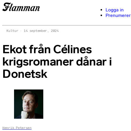
Logga in
Prenumerer
Kultur
14 september, 2024
Ekot från Célines
krigsromaner dånar i
Donetsk
Henrik Petersen