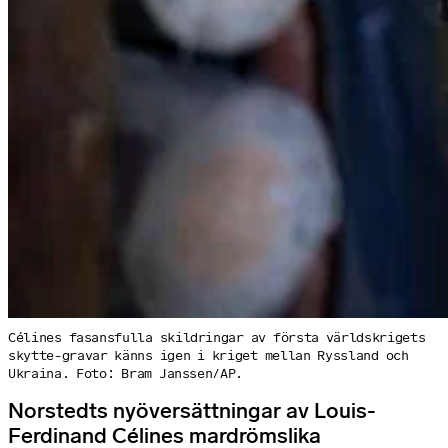
Célines fasansfulla skildringar av första världskrigets
skytte-gravar känns igen i kriget mellan Ryssland och
Ukraina. Foto: Bram Janssen/AP.
Norstedts nyöversättningar av Louis-
Ferdinand Célines mardrömslika