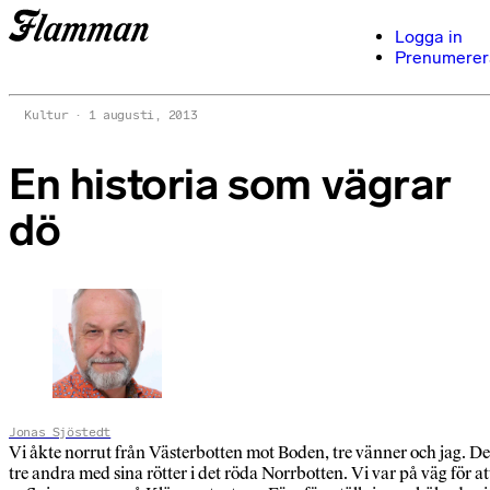
Logga in
Prenumerer
Kultur
1 augusti, 2013
En historia som vägrar
dö
Jonas Sjöstedt
Vi åkte norrut från Västerbotten mot Boden, tre vänner och jag. De
tre andra med sina rötter i det röda Norrbotten. Vi var på väg för at