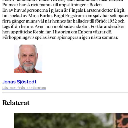
Palmear har skrivit manus till uppsättningen i Boden.
En av huvudpersonerna i pjäsen är Fingals Larssons dotter Birgit,
fint spelad av Mirja Burlin. Birgit Engström som själv har sett pjäse
flera gånger minns väl när hennes far kallades till förhör 1952 och
togs ifrån henne. Även hon mobbades i skolan. Fortfarande söker
hon upprättelse för sin far. Historien om Enbom vägrar dö.
Förhoppningsvis spelas även spionoperan igen nästa sommar.
Jonas Sjöstedt
Läs mer från skribenten
Relaterat