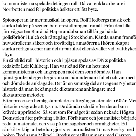
kommunisterna spelade det ingen roll. Då var enkla arbetare i
Norrbotten med fel politiska åsikter ett lätt byte.
Spionoperan är mer musikal än opera. Rolf Hedbergs musik och
starka bilder på scenen bär föreställningen framåt. Från den lilla
järnvägsorten Bjurå på Haparandabanan till långa hårda
polisförhör i Luleå och rättegång i Stockholm. Kända namn framfö
huvudrollerna säkert och trovärdigt, amatörerna i kören skapar
starka rörliga scener när det är partifest eller skvaller vid tvättbyke
i byn.
En särskild roll i historien och i pjäsen spelas av DN:s politiska
redaktör Leif Kihlberg. Han var känd för sin hets mot
kommunisterna och angreppen mot dem som dömdes. Han
tjänstgjorde på egen begäran som nämndeman i fallet och var med
och dömde de anklagade. Det är en smutsig del av Dagens Nyheter
historia då man bekämpade diktaturens anhängare med
diktaturens metoder.
Efter processen hemligstämplades rättegångsmaterialet i 60 år. Me
historien vägrade att tystna. De dömda och därefter deras barn
krävde upprättelse. Så sent som för något år sedan nekade Högsta
Domstolen åter prövning i fallet. Författare och journalister börjad
reda ut materialet och visa på motsägelser och orimligheter. Ett
särskilt viktigt arbete har gjorts av journalisten Tomas Bresky med
boken ”kodnamn Mikael”. Bresky som tillsammans med Carsten