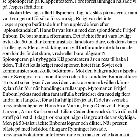
se Spionoperan på Kläppenteatern. Före föreställningen hälsade vi
på Jespers föräldrar.
– I skolan blev jag kallad lillspionen. Jag fick slåss på rasterna, ma
var tvungen att försöka försvara sig. Roligt var det inte.
Jespers pappa berättade hur han upplevde åren efter
”spionskandalen”. Hans far var kusin med den spiondömde Fritjof
Enbom. De bar samma efternamn. Det räckte för att vara lovligt
byte i det 50-tal där kommunistiska landsförrädare, och deras barn
skulle jagas. Flera av släktingarna vill fortfarande inte tala om det
som hände, är det skam, vrede eller bara plågsamt?
Spionoperan på nybyggda Kläppenteatern är en resa tillbaka i
tiden. Till det kalla kriget med spioner, hotet från Sovjet och
kommunister som skulle bekämpas. Mot den bakgrunden utspelas
en av Sveriges stora spionaffären och rättsskandaler, Enbomaffäre
Trots att solen lyser över oss i den vackra sommarkvällen känns
kylan från förr när handlingen rullas upp. Mytomanen Fritjof
Enbom lyckas med sina fantasifulla berättelser dra med sig flera
andra in i fängelset för att ha hjälpt Sovjet att få del av svenska
försvarshemligheter. Hans bror Martin, Hugo Gjersvold, Fingal
Larsson, Artur Karlsson och Lilian Ceder döms också. Två döms til
straff på livstid. I dag tror knappt någon längre att de var skyldiga.
Men på 50-talet räckte Enboms lögner och dikter. När pressen
blåste på med helsidor, åklagare Ryhninger hetsade,
försvarsadvokaterna inte försvarade och makten ville komma åt