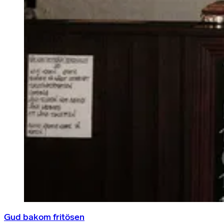
Gud bakom fritösen