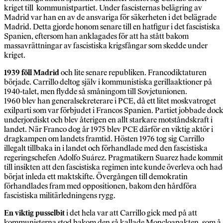
kriget till kommunistpartiet. Under fascisternas belägring av
Madrid var han en av de ansvariga för säkerheten i det belägrade
Madrid. Detta gjorde honom senare till en hatfigur i det fascistiska
Spanien, eftersom han anklagades för att ha stått bakom
massavrättningar av fascistiska krigsfångar som skedde under
kriget.
1939 föll Madrid
och lite senare republiken. Francodiktaturen
började. Carrillo deltog själv i kommunistiska gerillaaktioner på
1940-talet, men flydde så småningom till Sovjetunionen.
1960 blev han generalsekreterare i PCE, då ett litet moskvatroget
exilparti som var förbjudet i Francos Spanien. Partiet jobbade doc
underjordiskt och blev återigen en allt starkare motståndskraft i
landet. När Franco dog år 1975 blev PCE därför en viktig aktör i
dragkampen om landets framtid. Hösten 1976 tog sig Carrillo
illegalt tillbaka in i landet och förhandlade med den fascistiska
regeringschefen Adolfo Suárez. Pragmatikern Suarez hade kommit
till insikten att den fascistiska regimen inte kunde överleva och had
börjat inleda ett maktskifte. Övergången till demokratin
förhandlades fram med oppositionen, bakom den hårdföra
fascistiska militärledningens rygg.
En viktig pusselbit
i det hela var att Carrillo gick med på att
kommunisterna stod bakom den så kallade Moncloapakten, som å