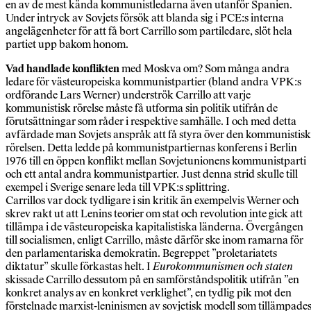
en av de mest kända kommunistledarna även utanför Spanien.
Under intryck av Sovjets försök att blanda sig i PCE:s interna
angelägenheter för att få bort Carrillo som partiledare, slöt hela
partiet upp bakom honom.
Vad handlade konflikten
med Moskva om? Som många andra
ledare för västeuropeiska kommunistpartier (bland andra VPK:s
ordförande Lars Werner) underströk Carrillo att varje
kommunistisk rörelse måste få utforma sin politik utifrån de
förutsättningar som råder i respektive samhälle. I och med detta
avfärdade man Sovjets anspråk att få styra över den kommunistis
rörelsen. Detta ledde på kommunistpartiernas konferens i Berlin
1976 till en öppen konflikt mellan Sovjetunionens kommunistparti
och ett antal andra kommunistpartier. Just denna strid skulle till
exempel i Sverige senare leda till VPK:s splittring.
Carrillos var dock tydligare i sin kritik än exempelvis Werner och
skrev rakt ut att Lenins teorier om stat och revolution inte gick att
tillämpa i de västeuropeiska kapitalistiska länderna. Övergången
till socialismen, enligt Carrillo, måste därför ske inom ramarna för
den parlamentariska demokratin. Begreppet ”proletariatets
diktatur” skulle förkastas helt. I
Eurokommunismen och staten
skissade Carrillo dessutom på en samförståndspolitik utifrån ”en
konkret analys av en konkret verklighet”, en tydlig pik mot den
förstelnade marxist-leninismen av sovjetisk modell som tillämpade