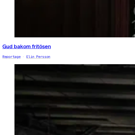
Gud bakom fritösen
Reportage
Elin Persson