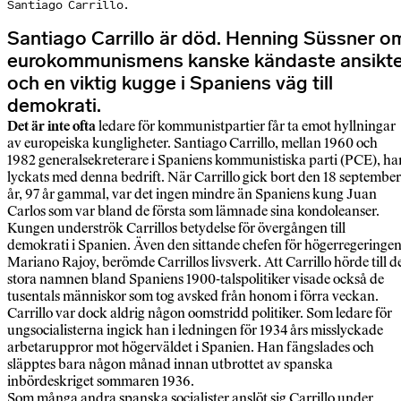
Santiago Carrillo.
Santiago Carrillo är död. Henning Süssner o
eurokommunismens kanske kändaste ansikt
och en viktig kugge i Spaniens väg till
demokrati.
Det är inte ofta
ledare för kommunistpartier får ta emot hyllningar
av europeiska kungligheter. Santiago Carrillo, mellan 1960 och
1982 generalsekreterare i Spaniens kommunistiska parti (PCE), ha
lyckats med denna bedrift. När Carrillo gick bort den 18 september
år, 97 år gammal, var det ingen mindre än Spaniens kung Juan
Carlos som var bland de första som lämnade sina kondoleanser.
Kungen underströk Carrillos betydelse för övergången till
demokrati i Spanien. Även den sittande chefen för högerregeringen
Mariano Rajoy, berömde Carrillos livsverk. Att Carrillo hörde till d
stora namnen bland Spaniens 1900-talspolitiker visade också de
tusentals människor som tog avsked från honom i förra veckan.
Carrillo var dock aldrig någon oomstridd politiker. Som ledare för
ung­socialisterna ingick han i ledningen för 1934 års misslyckade
arbetaruppror mot högerväldet i Spanien. Han fängslades och
släpptes bara någon månad innan utbrottet av spanska
inbördeskriget sommaren 1936.
Som många andra spanska socialister anslöt sig Carrillo under