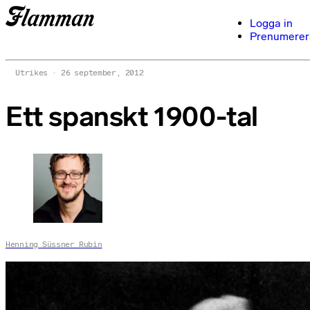
Logga in
Prenumerer
Utrikes
26 september, 2012
Ett spanskt 1900-tal
Henning Süssner Rubin