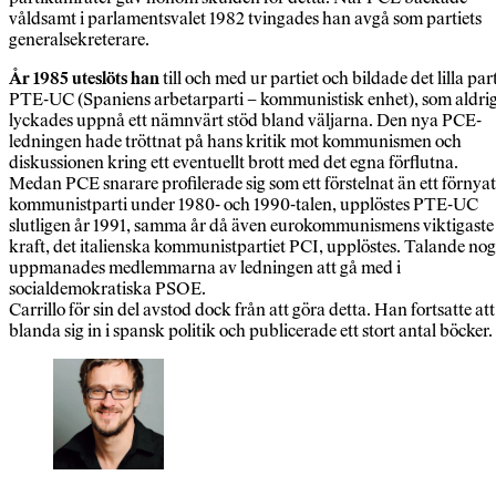
våldsamt i parlamentsvalet 1982 tvingades han avgå som partiets
generalsekreterare.
År 1985 uteslöts han
till och med ur partiet och bildade det lilla part
PTE-UC (Spaniens arbetarparti – kommunistisk enhet), som aldri
lyckades uppnå ett nämnvärt stöd bland väljarna. Den nya PCE-
ledningen hade tröttnat på hans kritik mot kommunismen och
diskussionen kring ett eventuellt brott med det egna förflutna.
Medan PCE snarare profilerade sig som ett förstelnat än ett förnyat
kommunistparti under 1980- och 1990-talen, upplöstes PTE-UC
slutligen år 1991, samma år då även eurokommunismens viktigaste
kraft, det italienska kommunistpartiet PCI, upplöstes. Talande nog
uppmanades medlemmarna av ledningen att gå med i
socialdemokratiska PSOE.
Carrillo för sin del avstod dock från att göra detta. Han fortsatte att
blanda sig in i spansk politik och publicerade ett stort antal böcker.