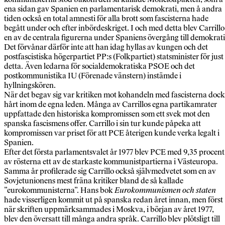
ena sidan gav Spanien en parlamentarisk demokrati, men å andra
tiden också en total amnesti för alla brott som fascisterna hade
begått under och efter inbördeskriget. I och med detta blev Carrillo
en av de centrala figurerna under Spaniens övergång till demokrati
Det förvånar därför inte att han idag hyllas av kungen och det
postfascistiska högerpartiet PP:s (Folkpartiet) statsminister för just
detta. Även ledarna för socialdemokratiska PSOE och det
postkommunistika IU (Förenade vänstern) instämde i
hyllningskören.
När det begav sig var kritiken mot kohandeln med fascisterna dock
hårt inom de egna leden. Många av Carrillos egna partikamrater
uppfattade den historiska kompromissen som ett svek mot den
spanska fascismens offer. Carrillo i sin tur kunde påpeka att
kompromissen var priset för att PCE återigen kunde verka legalt i
Spanien.
Efter det första parlamentsvalet år 1977 blev PCE med 9,35 procent
av rösterna ett av de starkaste kommunistpartierna i Västeuropa.
Samma år profilerade sig Carrillo också självmedvetet som en av
Sovjetunionens mest fräna kritiker bland de så kallade
”eurokommunisterna”. Hans bok
Eurokommunismen
och staten
hade visserligen kommit ut på spanska redan året innan, men först
när skriften uppmärksammades i Moskva, i början av året 1977,
blev den översatt till många andra språk. Carrillo blev plötsligt till