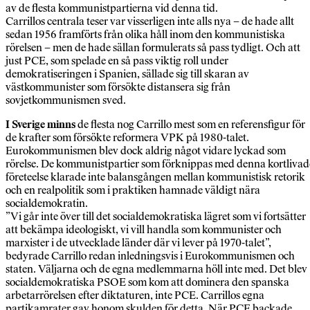
av de flesta kommunistpartierna vid denna tid.
Carrillos centrala teser var visserligen inte alls nya – de hade allt
sedan 1956 framförts från olika håll inom den kommunistiska
rörelsen – men de hade sällan formulerats så pass tydligt. Och att
just PCE, som spelade en så pass viktig roll under
demokratiseringen i Spanien, sällade sig till skaran av
västkommunister som försökte distansera sig från
sovjetkommunismen sved.
I Sverige minns
de flesta nog Carrillo mest som en referensfigur för
de krafter som försökte reformera VPK på 1980-talet.
Eurokommunismen blev dock aldrig något vidare lyckad som
rörelse. De kommunistpartier som förknippas med denna kortlivad
företeelse klarade inte balansgången mellan kommunistisk retorik
och en realpolitik som i praktiken hamnade väldigt nära
socialdemokratin.
”Vi går inte över till det socialdemokratiska lägret som vi fortsätter
att bekämpa ideologiskt, vi vill handla som kommunister och
marxister i de utvecklade länder där vi lever på 1970-talet”,
bedyrade Carrillo redan inledningsvis i Eurokommunismen och
staten. Väljarna och de egna medlemmarna höll inte med. Det blev
socialdemokratiska PSOE som kom att dominera den spanska
arbetarrörelsen efter diktaturen, inte PCE. Carrillos egna
partikamrater gav honom skulden för detta. När PCE backade