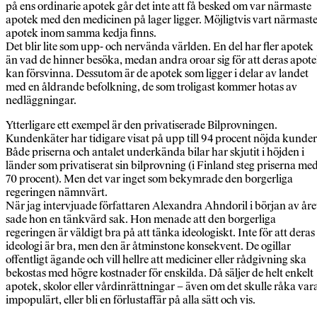
på ens ordinarie apotek går det inte att få besked om var närmaste
apotek med den medicinen på lager ligger. Möjligtvis vart närmast
apotek inom samma kedja finns.
Det blir lite som upp- och nervända världen. En del har fler apotek
än vad de hinner besöka, medan andra oroar sig för att deras apot
kan försvinna. Dessutom är de apotek som ligger i delar av landet
med en åldrande befolkning, de som troligast kommer hotas av
nedläggningar.
Ytterligare ett exempel är den privatiserade Bilprovningen.
Kundenkäter har tidigare visat på upp till 94 procent nöjda kunder
Både priserna och antalet underkända bilar har skjutit i höjden i
länder som privatiserat sin bilprovning (i Finland steg priserna me
70 procent). Men det var inget som bekymrade den borgerliga
regeringen nämnvärt.
När jag intervjuade författaren Alexandra Ahndoril i början av åre
sade hon en tänkvärd sak. Hon menade att den borgerliga
regeringen är väldigt bra på att tänka ideologiskt. Inte för att deras
ideologi är bra, men den är åtminstone konsekvent. De ogillar
offentligt ägande och vill hellre att mediciner eller rådgivning ska
bekostas med högre kostnader för enskilda. Då säljer de helt enkelt
apotek, skolor eller vårdinrättningar – även om det skulle råka var
impopulärt, eller bli en förlustaffär på alla sätt och vis.