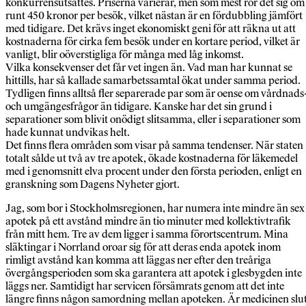
konkurrensutsattes. Priserna varierar, men som mest rör det sig om
runt 450 kronor per besök, vilket nästan är en fördubbling jämfört
med tidigare. Det krävs inget ekonomiskt geni för att räkna ut att
kostnaderna för cirka fem besök under en kortare period, vilket är
vanligt, blir oöverstigliga för många med låg inkomst.
Vilka konsekvenser det får vet ingen än. Vad man har kunnat se
hittills, har så kallade samarbetssamtal ökat under samma period.
Tydligen finns alltså fler separerade par som är oense om vårdnads
och umgängesfrågor än tidigare. Kanske har det sin grund i
separationer som blivit onödigt slitsamma, eller i separationer som
hade kunnat undvikas helt.
Det finns flera områden som visar på samma tendenser. När staten
totalt sålde ut två av tre apotek, ökade kostnaderna för läkemedel
med i genomsnitt elva procent under den första perioden, enligt en
granskning som Dagens Nyheter gjort.
Jag, som bor i Stockholmsregionen, har numera inte mindre än sex
apotek på ett avstånd mindre än tio minuter med kollektivtrafik
från mitt hem. Tre av dem ligger i samma förortscentrum. Mina
släktingar i Norrland oroar sig för att deras enda apotek inom
rimligt avstånd kan komma att läggas ner efter den treåriga
övergångsperioden som ska garantera att apotek i glesbygden inte
läggs ner. Samtidigt har servicen försämrats genom att det inte
längre finns någon samordning mellan apoteken. Är medicinen slu