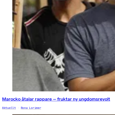
Marocko åtalar rappare – fruktar ny ungdomsrevolt
Aktuellt
Rona Lorimer