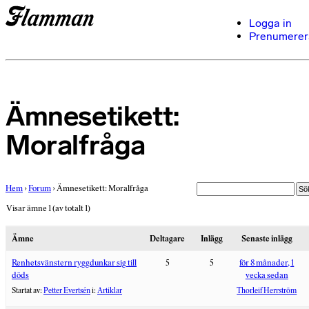
Logga in
Prenumerer
Ämnesetikett:
Moralfråga
Hem
›
Forum
›
Ämnesetikett: Moralfråga
Visar ämne 1 (av totalt 1)
Ämne
Deltagare
Inlägg
Senaste inlägg
Renhetsvänstern ryggdunkar sig till
5
5
för 8 månader, 1
döds
vecka sedan
Startat av:
Petter Evertsén
i:
Artiklar
Thorleif Herrström