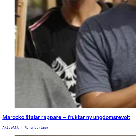
Marocko åtalar rappare – fruktar ny ungdomsrevolt
Aktuellt
Rona Lorimer