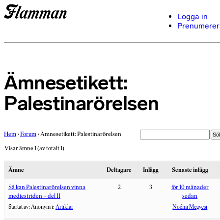
Logga in
Prenumerer
Ämnesetikett:
Palestinarörelsen
Hem
›
Forum
›
Ämnesetikett: Palestinarörelsen
Visar ämne 1 (av totalt 1)
Ämne
Deltagare
Inlägg
Senaste inlägg
Så kan Palestinarörelsen vinna
2
3
för 10 månader
mediestriden – del II
sedan
Startat av:
Anonym
i:
Artiklar
Noémi Megyesi