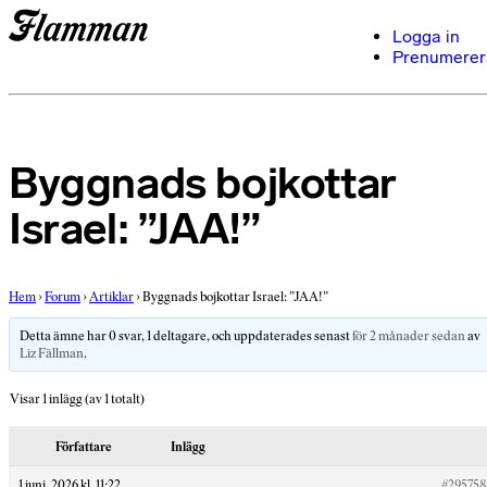
Logga in
Prenumerer
Byggnads bojkottar
Israel: ”JAA!”
Hem
›
Forum
›
Artiklar
›
Byggnads bojkottar Israel: ”JAA!”
Detta ämne har 0 svar, 1 deltagare, och uppdaterades senast
för 2 månader sedan
av
Liz Fällman
.
Visar 1 inlägg (av 1 totalt)
Författare
Inlägg
1 juni, 2026 kl. 11:22
#295758