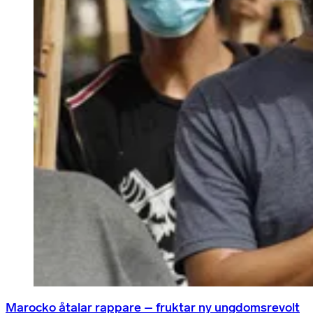
Marocko åtalar rappare – fruktar ny ungdomsrevolt