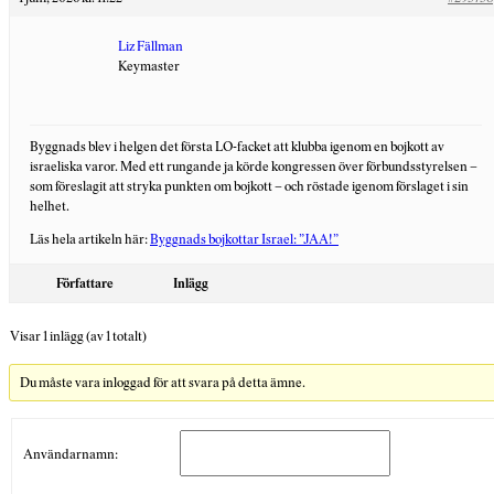
Liz Fällman
Keymaster
Byggnads blev i helgen det första LO-facket att klubba igenom en bojkott av
israeliska varor. Med ett rungande ja körde kongressen över förbundsstyrelsen –
som föreslagit att stryka punkten om bojkott – och röstade igenom förslaget i sin
helhet.
Läs hela artikeln här:
Byggnads bojkottar Israel: ”JAA!”
Författare
Inlägg
Visar 1 inlägg (av 1 totalt)
Du måste vara inloggad för att svara på detta ämne.
Användarnamn: