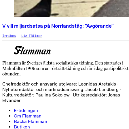
V vill miljardsatsa på Norrlandståg: ”Avgörande”
Inrikes
Liz Fällman
Flamman är Sveriges äldsta socialistiska tidning. Den startades i
Malmfälten 1906 som en rösträttstidning och är i dag partipolitiskt
obunden.
Chefredaktör och ansvarig utgivare: Leonidas Aretakis ·
Nyhetsredaktör och marknadsansvarig: Jacob Lundberg ·
Kulturredaktör: Paulina Sokolow · Utrikesredaktör: Jonas
Elvander
E-tidningen
Om Flamman
Backa Flamman
Butiken