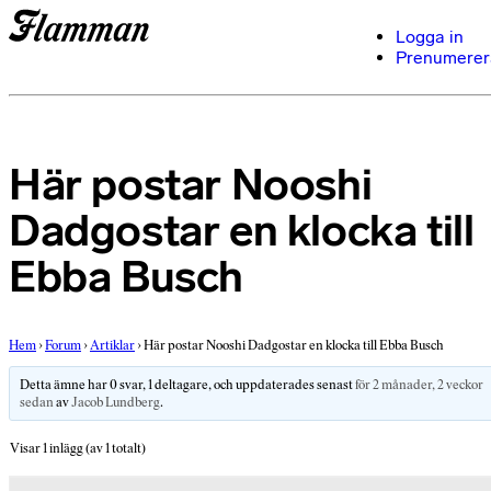
Logga in
Prenumerer
Här postar Nooshi
Dadgostar en klocka till
Ebba Busch
Hem
›
Forum
›
Artiklar
›
Här postar Nooshi Dadgostar en klocka till Ebba Busch
Detta ämne har 0 svar, 1 deltagare, och uppdaterades senast
för 2 månader, 2 veckor
sedan
av
Jacob Lundberg
.
Visar 1 inlägg (av 1 totalt)