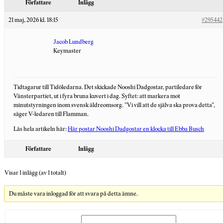
Författare
Inlägg
21 maj, 2026 kl. 18:15
#295442
Jacob Lundberg
Keymaster
Tidtagarur till Tidöledarna. Det skickade Nooshi Dadgostar, partiledare för
Vänsterpartiet, ut i fyra bruna kuvert i dag. Syftet: att markera mot
minutstyrningen inom svensk äldreomsorg. ”Vi vill att de själva ska prova detta”,
säger V-ledaren till Flamman.
Läs hela artikeln här:
Här postar Nooshi Dadgostar en klocka till Ebba Busch
Författare
Inlägg
Visar 1 inlägg (av 1 totalt)
Du måste vara inloggad för att svara på detta ämne.