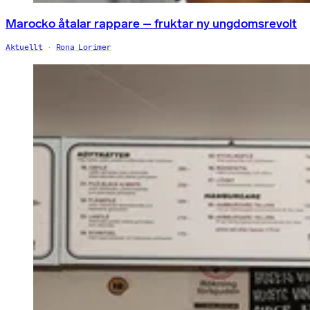
Marocko åtalar rappare – fruktar ny ungdomsrevolt
Aktuellt
Rona Lorimer