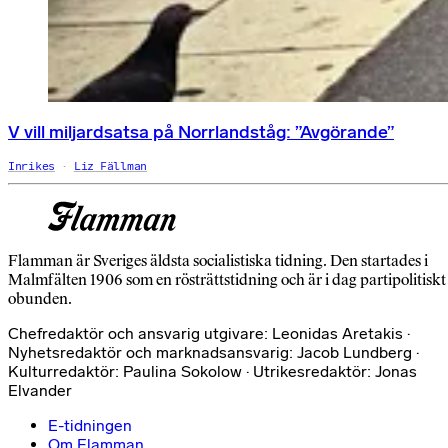
V vill miljardsatsa på Norrlandståg: ”Avgörande”
Inrikes
Liz Fällman
Flamman är Sveriges äldsta socialistiska tidning. Den startades i
Malmfälten 1906 som en rösträttstidning och är i dag partipolitiskt
obunden.
Chefredaktör och ansvarig utgivare: Leonidas Aretakis ·
Nyhetsredaktör och marknadsansvarig: Jacob Lundberg ·
Kulturredaktör: Paulina Sokolow · Utrikesredaktör: Jonas
Elvander
E-tidningen
Om Flamman