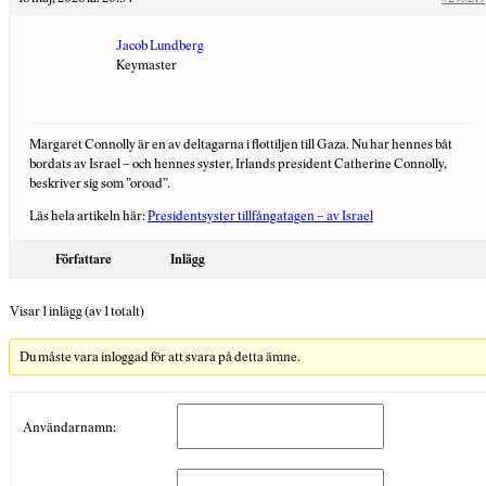
Jacob Lundberg
Keymaster
Margaret Connolly är en av deltagarna i flottiljen till Gaza. Nu har hennes båt
bordats av Israel – och hennes syster, Irlands president Catherine Connolly,
beskriver sig som ”oroad”.
Läs hela artikeln här:
Presidentsyster tillfångatagen – av Israel
Författare
Inlägg
Visar 1 inlägg (av 1 totalt)
Du måste vara inloggad för att svara på detta ämne.
Användarnamn: