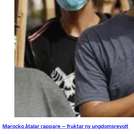
Marocko åtalar rappare – fruktar ny ungdomsrevolt