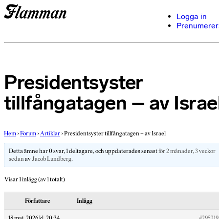
Logga in
Prenumerer
Presidentsyster
tillfångatagen – av Israe
Hem
›
Forum
›
Artiklar
›
Presidentsyster tillfångatagen – av Israel
Detta ämne har 0 svar, 1 deltagare, och uppdaterades senast
för 2 månader, 3 veckor
sedan
av
Jacob Lundberg
.
Visar 1 inlägg (av 1 totalt)
Författare
Inlägg
18 maj, 2026 kl. 20:34
#295219