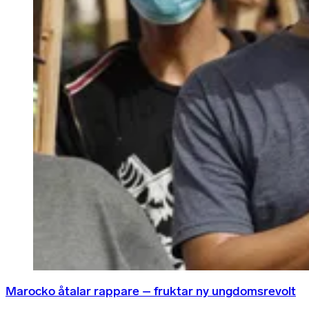
Marocko åtalar rappare – fruktar ny ungdomsrevolt