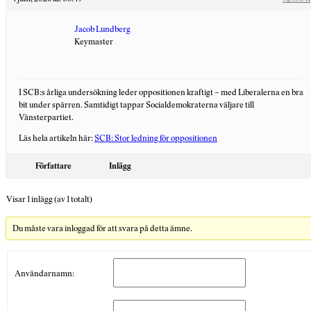
Jacob Lundberg
Keymaster
I SCB:s årliga undersökning leder oppositionen kraftigt – med Liberalerna en bra
bit under spärren. Samtidigt tappar Socialdemokraterna väljare till
Vänsterpartiet.
Läs hela artikeln här:
SCB: Stor ledning för oppositionen
Författare
Inlägg
Visar 1 inlägg (av 1 totalt)
Du måste vara inloggad för att svara på detta ämne.
Användarnamn: