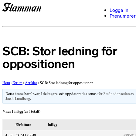
Logga in
Prenumerer
SCB: Stor ledning för
oppositionen
Hem
›
Forum
›
Artiklar
›
SCB: Stor ledning för oppositionen
Detta ämne har 0 svar, 1 deltagare, och uppdaterades senast
för 2 månader sedan
av
Jacob Lundberg
.
Visar 1 inlägg (av 1 totalt)
Författare
Inlägg
4 juni, 2026 kl. 08:49
#295841