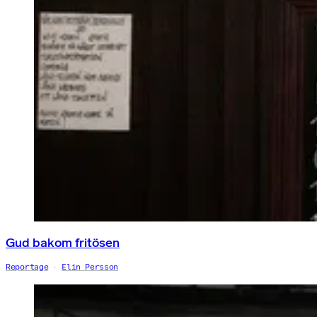
Gud bakom fritösen
Reportage
Elin Persson