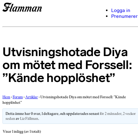
Logga in
Prenumerer
Utvisningshotade Diya
om mötet med Forssell:
”Kände hopplöshet”
Hem
›
Forum
›
Artiklar
›
Utvisningshotade Diya om mötet med Forssell: ”Kände
hopplöshet”
Detta ämne har 0 svar, 1 deltagare, och uppdaterades senast
för 2 månader, 2 veckor
sedan
av
Liz Fällman
.
Visar 1 inlägg (av 1 totalt)