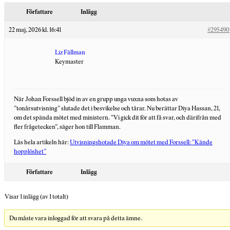
Författare
Inlägg
22 maj, 2026 kl. 16:41
#295490
Liz Fällman
Keymaster
När Johan Forssell bjöd in av en grupp unga vuxna som hotas av
”tonårsutvisning” slutade det i besvikelse och tårar. Nu berättar Diya Hassan, 21,
om det spända mötet med ministern. ”Vi gick dit för att få svar, och därifrån med
fler frågetecken”, säger hon till Flamman.
Läs hela artikeln här:
Utvisningshotade Diya om mötet med Forssell: ”Kände
hopplöshet”
Författare
Inlägg
Visar 1 inlägg (av 1 totalt)
Du måste vara inloggad för att svara på detta ämne.