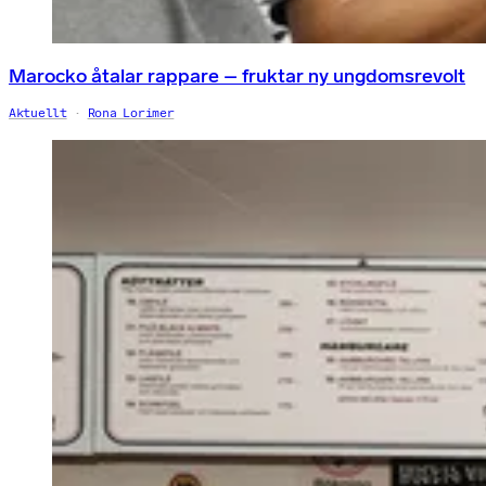
Marocko åtalar rappare – fruktar ny ungdomsrevolt
Aktuellt
Rona Lorimer