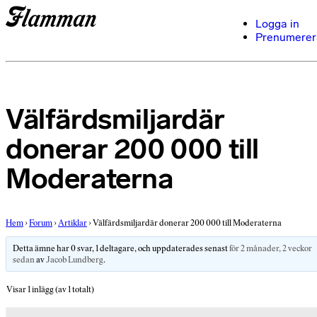
Logga in
Prenumerer
Välfärdsmiljardär
donerar 200 000 till
Moderaterna
Hem
›
Forum
›
Artiklar
›
Välfärdsmiljardär donerar 200 000 till Moderaterna
Detta ämne har 0 svar, 1 deltagare, och uppdaterades senast
för 2 månader, 2 veckor
sedan
av
Jacob Lundberg
.
Visar 1 inlägg (av 1 totalt)