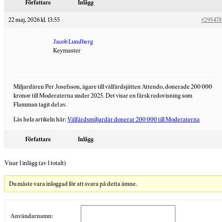
Författare
Inlägg
22 maj, 2026 kl. 13:55
#295478
Jacob Lundberg
Keymaster
Miljardären Per Josefsson, ägare till välfärdsjätten Attendo, donerade 200 000
kronor till Moderaterna under 2025. Det visar en färsk redovisning som
Flamman tagit del av.
Läs hela artikeln här:
Välfärdsmiljardär donerar 200 000 till Moderaterna
Författare
Inlägg
Visar 1 inlägg (av 1 totalt)
Du måste vara inloggad för att svara på detta ämne.
Användarnamn: