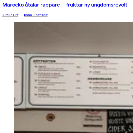
Marocko åtalar rappare – fruktar ny ungdomsrevolt
Aktuellt
Rona Lorimer