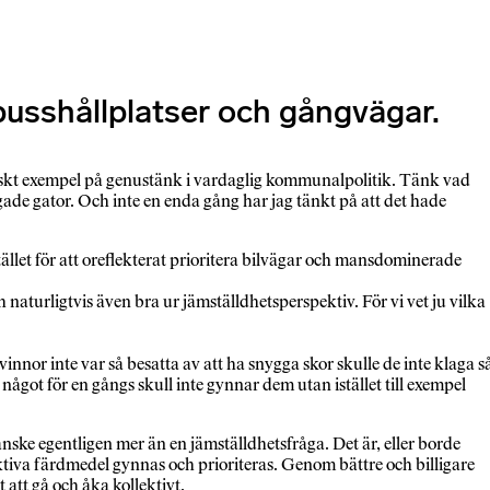
, busshållplatser och gångvägar.
iskt exempel på genustänk i vardaglig kommunalpolitik. Tänk vad
de gator. Och inte en enda gång har jag tänkt på att det hade
stället för att oreflekterat prioritera bilvägar och mansdominerade
h naturligtvis även bra ur jämställdhetsperspektiv. För vi vet ju vilka
innor inte var så besatta av att ha snygga skor skulle de inte klaga s
ot för en gångs skull inte gynnar dem utan istället till exempel
anske egentligen mer än en jämställdhetsfråga. Det är, eller borde
ektiva färdmedel gynnas och prioriteras. Genom bättre och billigare
 att gå och åka kollektivt.