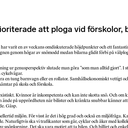
ioriterade att ploga vid förskolor
har varit en av veckans omdiskuterade höjdpunkter och ett fantast
gnen genom högar av snömodd medan bilarna glidit förbi på välploga
logning ur genusperspektiv slutade man göra ”som man alltid gjort”. I 
h cykelvägar.
t dra en tung barnvagn eller en rollator. Samhällsekonomiskt vettigt oc
hämtar på skola och förskola.
sexistiskt. Kvinnor är inkompetenta och kan inte skotta snö. Och om kv
nde på upprördheten när bilister och kränkta snubbar känner att någ
ade. Gäsp.
lertid miljön. För visst är det i hög grad och också en miljöfråga. K
e. Naturligtvis ska vi trafikanter som går, cyklar och åker med koll
 snöplogning. Det ska vara motigt att ta bilen. Och billigt och enkelt