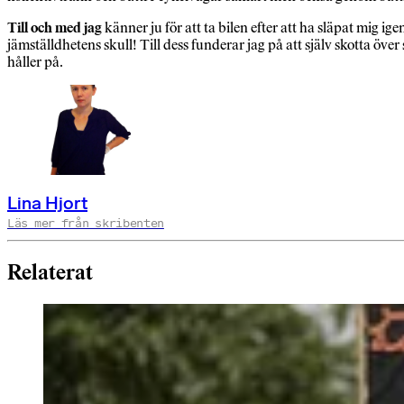
Till och med jag
känner ju för att ta bilen efter att ha släpat mig 
jämställdhetens skull! Till dess funderar jag på att själv skotta öv
håller på.
Lina Hjort
Läs mer från skribenten
Relaterat