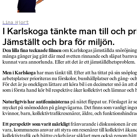
Lina Hjort
I Karlskoga tänkte man till och pr
Jämställt och bra för miljön.
Den lilla fina tecknade filmen
om Karlskogas jämställda snöröjning 
många gånger jag gått där med svetten rinnande och släpat barnva
kunnat vara annorlunda. Eller att det är ett jämställdhetsproblem.
Men i Karlskoga
har man tänkt till. Efter att ha tittat på sin snöp
arbetsplatser prioriteras nu förskolor, busshållplatser och gång- oc
För det är ju onekligen lättare att köra bil i en decimeter snö än at
som i första hand kör bil respektive åker kollektivt och lämnar och 
Naturligtvis har antifeministerna
på nätet flippat ur. Förslaget är 
mycket på snömodden på gångvägarna. Det finns som vanligt ingen ä
kvinnor, barn, kollektivtrafikresenärer, äldre, och funktionshind­r
Ett perspektiv som varit märkligt
frånvarande i diskussionen är emel
vara, kommunens ansvar att styra om resenärer till kollektivt åkand
kollektivtrafik och bättre cykelvägar såklart men också genom bättre