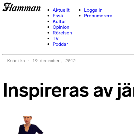
Aktuellt
Logga in
Essä
Prenumerera
Kultur
Opinion
Rörelsen
TV
Poddar
Krönika
19 december, 2012
Inspireras av j