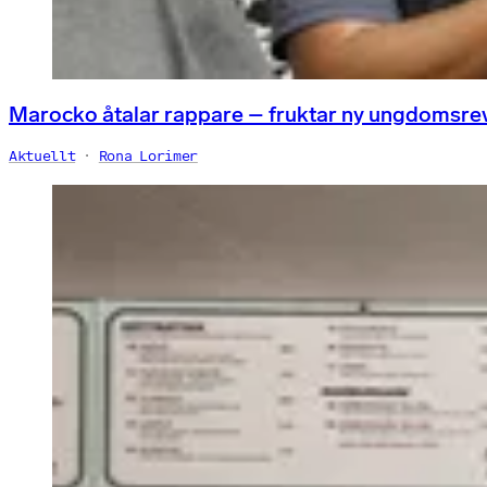
Marocko åtalar rappare – fruktar ny ungdomsre
Aktuellt
Rona Lorimer