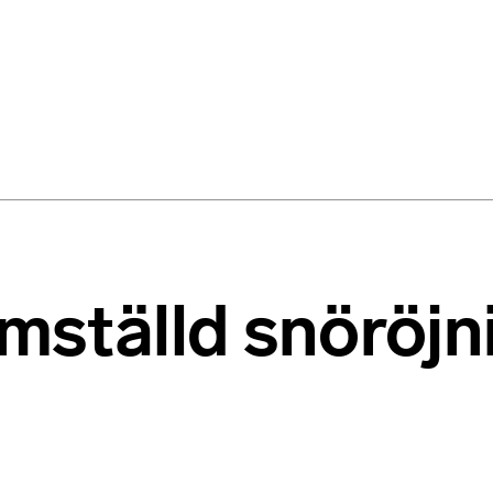
ämställd snöröjn