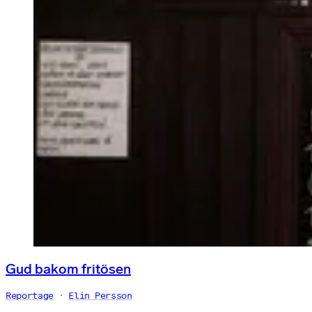
Gud bakom fritösen
Reportage
Elin Persson