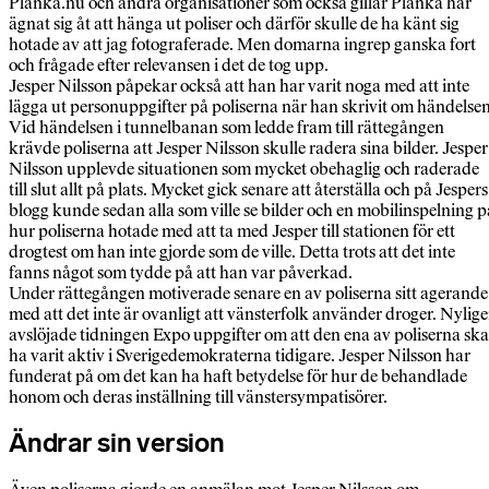
Planka.nu och andra organisationer som också gillar Planka har
ägnat sig åt att hänga ut poliser och därför skulle de ha känt sig
hotade av att jag fotograferade. Men domarna ingrep ganska fort
och frågade efter relevansen i det de tog upp.
Jesper Nilsson påpekar också att han har varit noga med att inte
lägga ut personuppgifter på poliserna när han skrivit om händelsen
Vid händelsen i tunnelbanan som ledde fram till rättegången
krävde poliserna att Jesper Nilsson skulle radera sina bilder. Jesper
Nilsson upplevde situationen som mycket obehaglig och raderade
till slut allt på plats. Mycket gick senare att återställa och på Jespers
blogg kunde sedan alla som ville se bilder och en mobilinspelning p
hur poliserna hotade med att ta med Jesper till stationen för ett
drogtest om han inte gjorde som de ville. Detta trots att det inte
fanns något som tydde på att han var påverkad.
Under rättegången motiverade senare en av poliserna sitt agerande
med att det inte är ovanligt att vänsterfolk använder droger. Nylig
avslöjade tidningen Expo uppgifter om att den ena av poliserna ska
ha varit aktiv i Sverigedemokraterna tidigare. Jesper Nilsson har
funderat på om det kan ha haft betydelse för hur de behandlade
honom och deras inställning till vänstersympatisörer.
Ändrar sin version