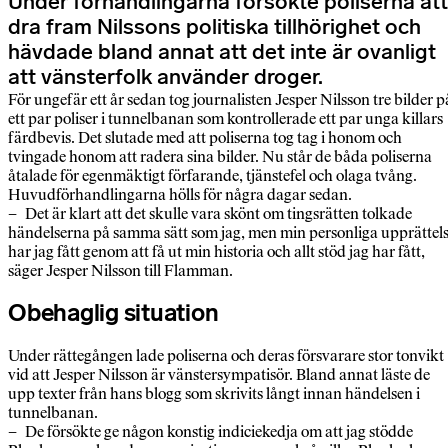
Under förhandlingarna försökte poliserna att
dra fram Nilssons politiska tillhörighet och
hävdade bland annat att det inte är ovanligt
att vänsterfolk använder droger.
För ungefär ett år sedan tog journalisten Jesper Nilsson tre bilder p
ett par poliser i tunnelbanan som kontrollerade ett par unga killars
färdbevis. Det slutade med att poliserna tog tag i honom och
tvingade honom att radera sina bilder. Nu står de båda poliserna
åtalade för egenmäktigt förfarande, tjänstefel och olaga tvång.
Huvudförhandlingarna hölls för några dagar sedan.
– Det är klart att det skulle vara skönt om tingsrätten tolkade
händelserna på samma sätt som jag, men min personliga upprättel
har jag fått genom att få ut min historia och allt stöd jag har fått,
säger Jesper Nilsson till Flamman.
Obehaglig situation
Under rättegången lade poliserna och deras försvarare stor tonvikt
vid att Jesper Nilsson är vänstersympatisör. Bland annat läste de
upp texter från hans blogg som skrivits långt innan händelsen i
tunnelbanan.
– De försökte ge någon konstig indiciekedja om att jag stödde