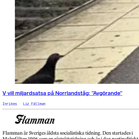
V vill miljardsatsa på Norrlandståg: ”Avgörande”
Inrikes
Liz Fällman
Flamman är Sveriges äldsta socialistiska tidning. Den startades i
Malmfälten 1906 som en rösträttstidning och är i dag partipolitiskt