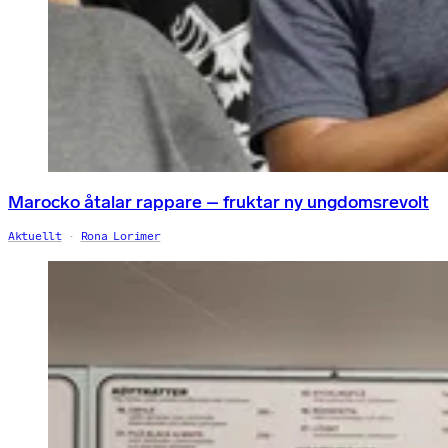
Marocko åtalar rappare – fruktar ny ungdomsrevolt
Aktuellt
Rona Lorimer