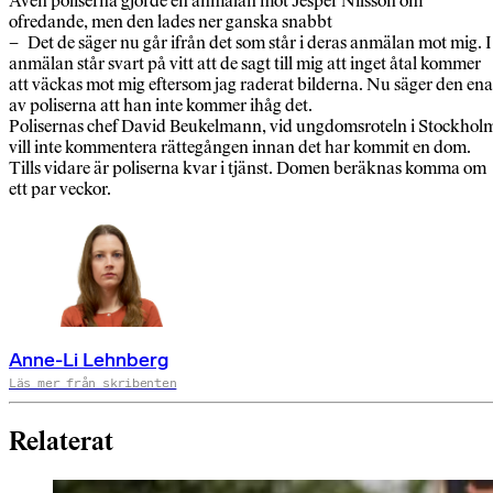
Även poliserna gjorde en anmälan mot Jesper Nilsson om
ofredande, men den lades ner ganska snabbt
– Det de säger nu går ifrån det som står i deras anmälan mot mig. I
anmälan står svart på vitt att de sagt till mig att inget åtal kommer
att väckas mot mig eftersom jag raderat bilderna. Nu säger den ena
av poliserna att han inte kommer ihåg det.
Polisernas chef David Beukelmann, vid ungdomsroteln i Stockhol
vill inte kommentera rättegången innan det har kommit en dom.
Tills vidare är poliserna kvar i tjänst. Domen beräknas komma om
ett par veckor.
Anne-Li Lehnberg
Läs mer från skribenten
Relaterat