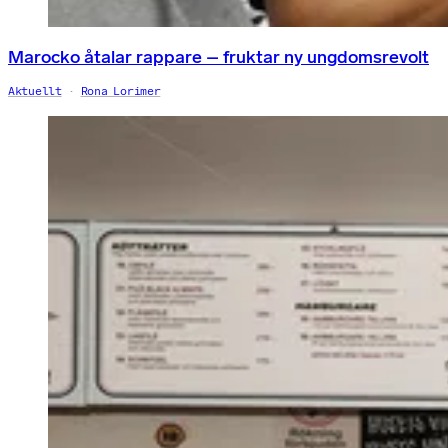
Marocko åtalar rappare – fruktar ny ungdomsrevolt
Aktuellt
Rona Lorimer