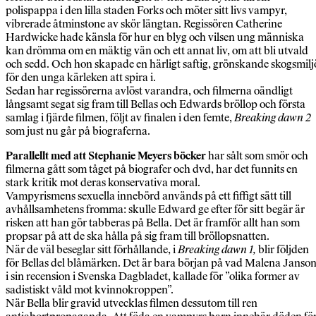
polispappa i den lilla staden Forks och möter sitt livs vampyr,
vibrerade åtminstone av skör längtan. Regissören Catherine
Hardwicke hade känsla för hur en blyg och vilsen ung människa
kan drömma om en mäktig vän och ett annat liv, om att bli utvald
och sedd. Och hon skapade en härligt saftig, grönskande skogsmilj
för den unga kärleken att spira i.
Sedan har regissörerna avlöst varandra, och filmerna oändligt
långsamt segat sig fram till Bellas och Edwards bröllop och första
samlag i fjärde filmen, följt av finalen i den femte,
Breaking dawn 2
som just nu går på biograferna.
Parallellt med att Stephanie Meyers böcker
har sålt som smör och
filmerna gått som tåget på biografer och dvd, har det funnits en
stark kritik mot deras konservativa moral.
Vampyrismens sexuella innebörd används på ett fiffigt sätt till
avhållsamhetens fromma: skulle Edward ge efter för sitt begär är
risken att han gör tabberas på Bella. Det är framför allt han som
propsar på att de ska hålla på sig fram till bröllopsnatten.
När de väl beseglar sitt förhållande, i
Breaking dawn 1,
blir följden
för Bellas del blåmärken. Det är bara början på vad Malena Janson
i sin recension i Svenska Dagbladet, kallade för ”olika former av
sadistiskt våld mot kvinnokroppen”.
När Bella blir gravid utvecklas filmen dessutom till ren