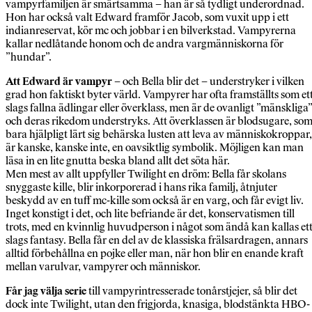
vampyrfamiljen är smärtsamma – han är så tydligt underordnad.
Hon har också valt Edward framför Jacob, som vuxit upp i ett
indianreservat, kör mc och jobbar i en bilverkstad. Vampyrerna
kallar nedlåtande honom och de andra vargmänniskorna för
”hundar”.
Att Edward är vampyr
– och Bella blir det – understryker i vilken
grad hon faktiskt byter värld. Vampyrer har ofta framställts som et
slags fallna ädlingar eller överklass, men är de ovanligt ”mänskliga
och deras rikedom understryks. Att överklassen är blodsugare, so
bara hjälpligt lärt sig behärska lusten att leva av människokroppar,
är kanske, kanske inte, en oavsiktlig symbolik. Möjligen kan man
läsa in en lite gnutta beska bland allt det söta här.
Men mest av allt uppfyller Twilight en dröm: Bella får skolans
snyggaste kille, blir inkorporerad i hans rika familj, åtnjuter
beskydd av en tuff mc-kille som också är en varg, och får evigt liv.
Inget konstigt i det, och lite befriande är det, konservatismen till
trots, med en kvinnlig huvudperson i något som ändå kan kallas et
slags fantasy. Bella får en del av de klassiska frälsardragen, annars
alltid förbehållna en pojke eller man, när hon blir en enande kraft
mellan varulvar, vampyrer och människor.
Får jag välja serie
till vampyrintresserade tonårstjejer, så blir det
dock inte Twilight, utan den frigjorda, knasiga, blodstänkta HBO-