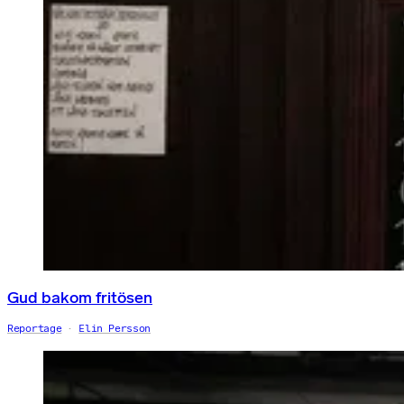
Gud bakom fritösen
Reportage
Elin Persson