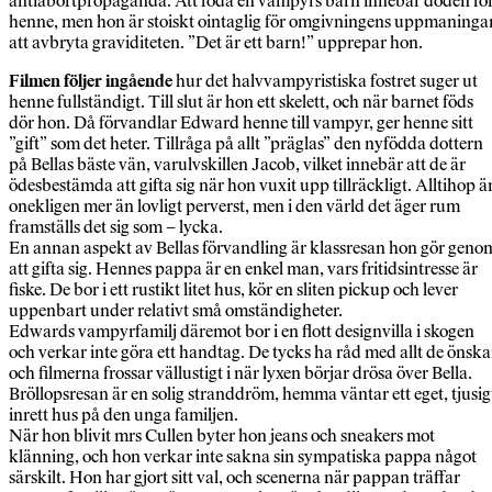
antiabortpropaganda. Att föda en vampyrs barn innebär döden fö
henne, men hon är stoiskt ointaglig för omgivningens uppmaninga
att avbryta graviditeten. ”Det är ett barn!” upprepar hon.
Filmen följer ingående
hur det halvvampyristiska fostret suger ut
henne fullständigt. Till slut är hon ett skelett, och när barnet föds
dör hon. Då förvandlar Edward henne till vampyr, ger henne sitt
”gift” som det heter. Tillråga på allt ”präglas” den nyfödda dottern
på Bellas bäste vän, varulvskillen Jacob, vilket innebär att de är
ödesbestämda att gifta sig när hon vuxit upp tillräckligt. Alltihop ä
onekligen mer än lovligt perverst, men i den värld det äger rum
framställs det sig som – lycka.
En annan aspekt av Bellas förvandling är klassresan hon gör geno
att gifta sig. Hennes pappa är en enkel man, vars fritidsintresse är
fiske. De bor i ett rustikt litet hus, kör en sliten pickup och lever
uppenbart under relativt små omständigheter.
Edwards vampyrfamilj däremot bor i en flott designvilla i skogen
och verkar inte göra ett handtag. De tycks ha råd med allt de önska
och filmerna frossar vällustigt i när lyxen börjar drösa över Bella.
Bröllopsresan är en solig stranddröm, hemma väntar ett eget, tjusig
inrett hus på den unga familjen.
När hon blivit mrs Cullen byter hon jeans och sneakers mot
klänning, och hon verkar inte sakna sin sympatiska pappa något
särskilt. Hon har gjort sitt val, och scenerna när pappan träffar