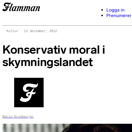
Logga in
Prenumerer
Kultur
12 december, 2012
Konservativ moral i
skymningslandet
Malin Krutmeijer