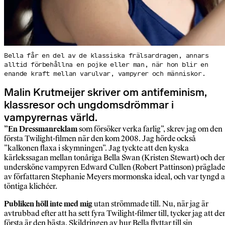
Bella får en del av de klassiska frälsardragen, annars
alltid förbehållna en pojke eller man, när hon blir en
enande kraft mellan varulvar, vampyrer och människor.
Malin Krutmeijer skriver om antifeminism,
klassresor och ungdomsdrömmar i
vampyrernas värld.
”En Dressmanreklam
som försöker verka farlig”, skrev jag om den
första Twilight-filmen när den kom 2008. Jag hörde också
”kalkonen flaxa i skymningen”. Jag tyckte att den kyska
kärlekssagan mellan tonåriga Bella Swan (Kristen Stewart) och de
undersköne vampyren Edward Cullen (Robert Pattinson) präglade
av författaren Stephanie Meyers mormonska ideal, och var tyngd 
töntiga klichéer.
Publiken höll inte med mig
utan strömmade till. Nu, när jag är
avtrubbad efter att ha sett fyra Twilight-filmer till, tycker jag att de
första är den bästa. Skildringen av hur Bella flyttar till sin