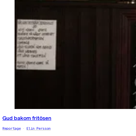
Gud bakom fritösen
Reportage
Elin Persson