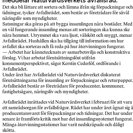
meddelar Naturvårdsverkets avfallsråd.
Det ska bli lättare att sortera och lämna ifrån sig förpackningar och
tidningar, tycker Avfallsrådet, som består av företrädare för såväl
näringsliv som myndigheter.
Satsningar ska göras på att bygga insamlingen nära bostäder. Med
en väl fungerande insamling menas att sorteringen ska kunna ske
nära hemmet. Utrymmet ska vara ljust, välskött och snyggt, menar
Avfallsrådet. Hushållen ska ha tillgång till information om hur
avfallet ska sorteras och få reda på hur återvinningen fungerar.
— Arbetet har kännetecknats av samarbetsvilja och konstruktiva
förslag. Vi har arbetat förutsättningslöst utifrån
konsumentperspektivet, säger Kerstin Cederlöf, ordförande i
Avfallsrådet.
Under året har Avfallsrådet vid Naturvårdsverket diskuterat
förutsättningarna för insamling av förpackningar och returpapper.
Avfallsrådet består av företrädare för producenter, kommuner,
fastighetsägare, näringsliv och myndigheter.
Avfallsrådet inrättades vid Naturvårdsverket i februari för att vara
ett samrådsorgan för avfallsfrågor. Rådet har under året ägnat sig å
producentansvaret för förpackningar och tidningar. Det har under
senare år framförts kritik mot hur det insamlingssystemet fungerat.
Många återvinningsstationer har varit nedskräpade och dåligt
skötta.