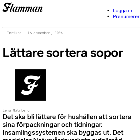
Logga in
Prenumerer
Inrikes
16 december, 2004
Lättare sortera sopor
Lena Malmberg
Det ska bli lättare för hushållen att sortera
sina förpackningar och tidningar.
Insamlingssystemen ska byggas ut. Det