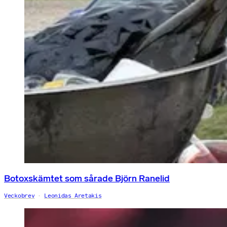
Botoxskämtet som sårade Björn Ranelid
Veckobrev
Leonidas Aretakis