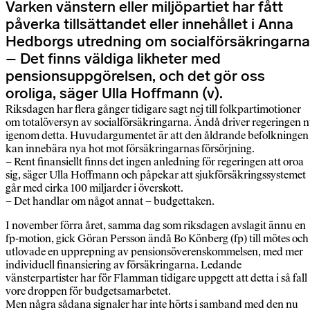
Varken vänstern eller miljöpartiet har fått
påverka tillsättandet eller innehållet i Anna
Hedborgs utredning om socialförsäkringarna
– Det finns väldiga likheter med
pensionsuppgörelsen, och det gör oss
oroliga, säger Ulla Hoffmann (v).
Riksdagen har flera gånger tidigare sagt nej till folkpartimotioner
om totalöversyn av socialförsäkringarna. Ändå driver regeringen 
igenom detta. Huvudargumentet är att den åldrande befolkningen
kan innebära nya hot mot försäkringarnas försörjning.
– Rent finansiellt finns det ingen anledning för regeringen att oroa
sig, säger Ulla Hoffmann och påpekar att sjukförsäkringssystemet
går med cirka 100 miljarder i överskott.
– Det handlar om något annat – budgettaken.
I november förra året, samma dag som riksdagen avslagit ännu en
fp-motion, gick Göran Persson ändå Bo Könberg (fp) till mötes och
utlovade en upprepning av pensionsöverenskommelsen, med mer
individuell finansiering av försäkringarna. Ledande
vänsterpartister har för Flamman tidigare uppgett att detta i så fall
vore droppen för budgetsamarbetet.
Men några sådana signaler har inte hörts i samband med den nu