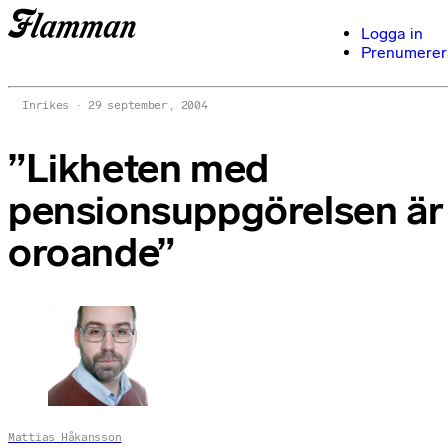
Logga in
Prenumerer
Inrikes
29 september, 2004
”Likheten med
pensionsuppgörelsen är
oroande”
Mattias Håkansson