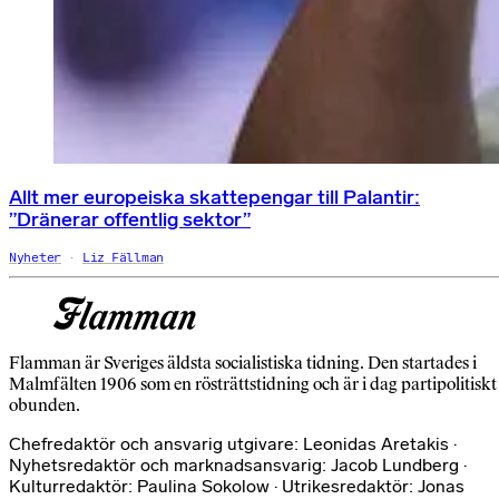
Allt mer europeiska skattepengar till Palantir:
”Dränerar offentlig sektor”
Nyheter
Liz Fällman
Flamman är Sveriges äldsta socialistiska tidning. Den startades i
Malmfälten 1906 som en rösträttstidning och är i dag partipolitiskt
obunden.
Chefredaktör och ansvarig utgivare: Leonidas Aretakis ·
Nyhetsredaktör och marknadsansvarig: Jacob Lundberg ·
Kulturredaktör: Paulina Sokolow · Utrikesredaktör: Jonas