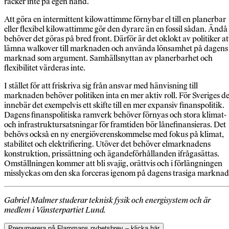
räcker inte på egen hand.
Att göra en intermittent kilowattimme förnybar el till en planerbar
eller flexibel kilowattimme gör den dyrare än en fossil sådan. Ändå
behöver det göras på bred front. Därför är det oklokt av politiker at
lämna walkover till marknaden och använda lönsamhet på dagens
marknad som argument. Samhällsnyttan av planerbarhet och
flexibilitet värderas inte.
I stället för att friskriva sig från ansvar med hänvisning till
marknaden behöver politiken inta en mer aktiv roll. För Sveriges de
innebär det exempelvis ett skifte till en mer expansiv finanspolitik.
Dagens finanspolitiska ramverk behöver förnyas och stora klimat-
och infrastruktursatsningar för framtiden bör lånefinansieras. Det
behövs också en ny energiöverenskommelse med fokus på klimat,
stabilitet och elektrifiering. Utöver det behöver elmarknadens
konstruktion, prissättning och ägandeförhållanden ifrågasättas.
Omställningen kommer att bli svajig, orättvis och i förlängningen
misslyckas om den ska forceras igenom på dagens trasiga marknad
Gabriel Malmer studerar teknisk fysik och energisystem och är
medlem i Vänsterpartiet Lund.
Prenumerera på Flammans nyhetsbrev – klicka här