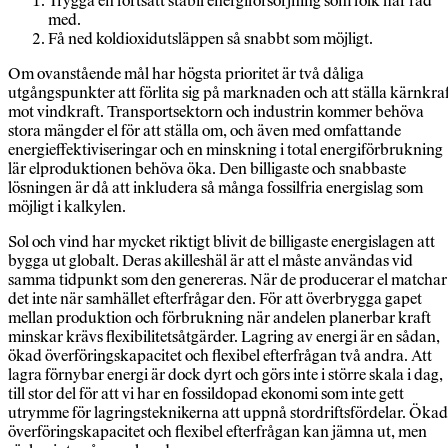
Trygga en fortsatt stabil energi­försörjning som folk har råd
med.
Få ned koldioxidutsläppen så snabbt som möjligt.
Om ovanstående mål har högsta prioritet är två dåliga
utgångspunkter att förlita sig på marknaden och att ställa kärnkra
mot vindkraft. Transportsektorn och industrin kommer behöva
stora mängder el för att ställa om, och även med omfattande
energieffektiviseringar och en minskning i total energiförbrukning
lär elproduktionen behöva öka. Den billigaste och snabbaste
lösningen är då att inkludera så många fossilfria energislag som
möjligt i kalkylen.
Sol och vind har mycket riktigt blivit de billigaste energislagen att
bygga ut globalt. Deras akilleshäl är att el måste användas vid
samma tidpunkt som den genereras. När de producerar el matchar
det inte när samhället efterfrågar den. För att överbrygga gapet
mellan produktion och förbrukning när andelen planerbar kraft
minskar krävs flexibilitetsåtgärder. Lagring av energi är en sådan,
ökad överföringskapacitet och flexibel efterfrågan två andra. Att
lagra förnybar energi är dock dyrt och görs inte i större skala i dag,
till stor del för att vi har en fossildopad ekonomi som inte gett
utrymme för lagringsteknikerna att uppnå stordriftsfördelar. Ökad
överföringskapacitet och flexibel efterfrågan kan jämna ut, men