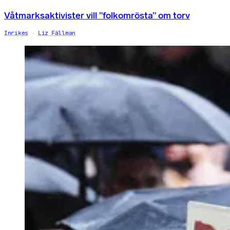
Våtmarksaktivister vill ”folkomrösta” om torv
Inrikes
Liz Fällman