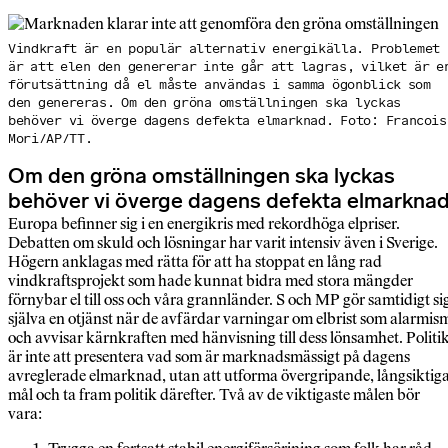
Vindkraft är en populär alternativ energikälla. Problemet
är att elen den genererar inte går att lagras, vilket är e
förutsättning då el måste användas i samma ögonblick som
den genereras. Om den gröna omställningen ska lyckas
behöver vi överge dagens defekta elmarknad. Foto: Francois
Mori/AP/TT.
Om den gröna omställningen ska lyckas
behöver vi överge dagens defekta elmarknad
Europa befinner sig i en energikris med rekordhöga elpriser.
Debatten om skuld och lösningar har varit intensiv även i Sverige.
Högern anklagas med rätta för att ha stoppat en lång rad
vindkraftsprojekt som hade kunnat bidra med stora mängder
förnybar el till oss och våra grannländer. S och MP gör samtidigt si
själva en otjänst när de avfärdar varningar om elbrist som alarmis
och avvisar kärnkraften med hänvisning till dess lönsamhet. Politi
är inte att presentera vad som är marknadsmässigt på dagens
avreglerade elmarknad, utan att utforma övergripande, långsiktig
mål och ta fram politik därefter. Två av de viktigaste målen bör
vara: