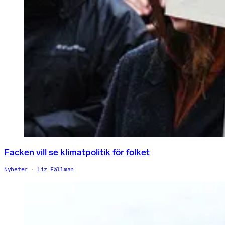
Facken vill se klimatpolitik för folket
Nyheter
Liz Fällman