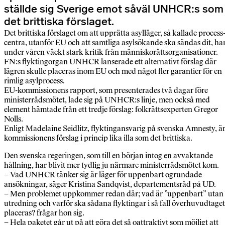
ställde sig Sverige emot såväl UNHCR:s som
det brittiska förslaget.
Det brittiska förslaget om att upprätta asylläger, så kallade process
centra, utanför EU och att samtliga asylsökande ska sändas dit, ha
under våren väckt stark kritik från människorättsorganisationer.
FN:s flyktingorgan UNHCR lanserade ett alternativt förslag där
lägren skulle placeras inom EU och med något fler garantier för en
rimlig asylprocess.
EU-kommissionens rapport, som presenterades två dagar före
ministerrådsmötet, lade sig på UNHCR:s linje, men också med
element hämtade från ett tredje förslag: folkrättsexperten Gregor
Nolls.
Enligt Madelaine Seidlitz, flyktingansvarig på svenska Amnesty, ä
kommissionens förslag i princip lika illa som det brittiska.
Den svenska regeringen, som till en början intog en avvaktande
hållning, har blivit mer tydlig ju närmare ministerrådsmötet kom.
– Vad UNHCR tänker sig är läger för uppenbart ogrundade
ansökningar, säger Kristina Sandqvist, departementsråd på UD.
– Men problemet uppkommer redan där; vad är ”uppenbart” utan
utredning och varför ska sådana flyktingar i så fall överhuvudtaget
placeras? frågar hon sig.
– Hela paketet går ut på att göra det så oattraktivt som möjligt att