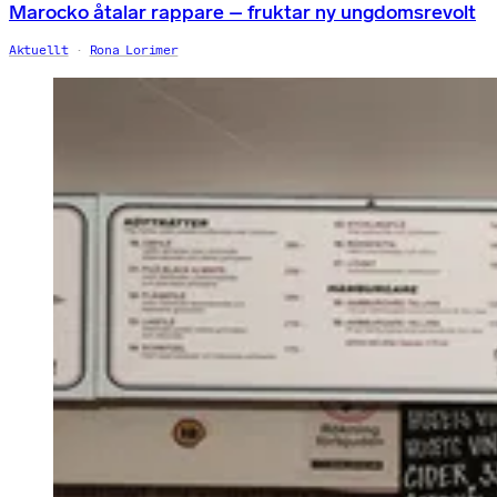
Marocko åtalar rappare – fruktar ny ungdomsrevolt
Aktuellt
Rona Lorimer