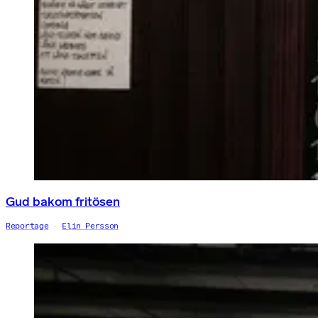
Gud bakom fritösen
Reportage
Elin Persson