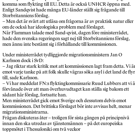
komma som flykting till EU. Detta är också UNHCR öppna med.
Enligt Sandqvist hade många EU-länder ställt sig frågande till
Storbritanniens förslag.
– Men det är svårt att utläsa om frågorna är av praktisk natur eller
om de också har ideologiska problem med förslaget.
När Flamman talade med Sand-qvist, dagen före ministerrådet,
hade den svenska regeringen sagt nej till Storbritanniens förslag,
men ännu inte bestämt sig i förhållande till kommissionen.
Under ministerrådet tydliggjorde migrationsministern Jan O
Karlsson dock i SvD:
– Jag riktar stark kritik mot att kommissionen lagt fram detta. Vi ä
emot varje tanke på att folk skulle vägras söka asyl i det land de flyr
till, sade Karlsson.
– Vi har meddelat FN:s flyktingkommissarie Ruud Lubbers att vi ä
förvånade över att man överhuvudtaget kan ställa sig bakom ett
sådant här förslag, fortsatte han.
Men ministerrådet gick emot Sverige och dessutom delvis emot
kommissionen. Det brittiska förslaget bör inte avvisas helt, menar
migrationsministrarna.
Frågan diskuteras åter – troligen för sista gången på principnivå
innan den ska utredas av tjänstemännen – på det europeiska
toppmötet i Thessaloniki om två veckor