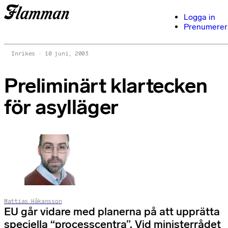
Logga in
Prenumerer
Inrikes
10 juni, 2003
Preliminärt klartecken
för asylläger
Mattias Håkansson
EU går vidare med planerna på att upprätta
speciella “processcentra”. Vid ministerrådet