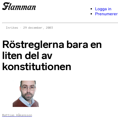
Logga in
Prenumerer
Inrikes
29 december, 2003
Röstreglerna bara en
liten del av
konstitutionen
Mattias Håkansson