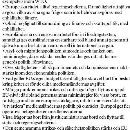
exempelvis inom WTO.
• Europeiska rådet, alltså regeringscheferna, får möjlighet att själv
avgöra vilka av sina egna frågor som inte behöver avgöras med
enhällighet längre.
• Ökad möjlighet till samordning av finans- och skattepolitik, med
enhällighet.
• Euroländerna och eurosamarbetet förs in i fördragstexten;
samtidigt ges euroländerna en starkare roll bland annat genom att
själva kunna besluta om eurons roll i internationella organ.
• Asyl- och migrationspolitiken samordnas och tanken om
minimiregler, där enskilda medlemsländer ges rätt att ha mer
generös politik, försvinner.
• Överstatligheten – alltså parlamentets och kommissionens makt 
stärks inom den ekonomiska politiken.
• Vad gäller EU:s egen budget tas enhällighetskravet bort för beslut
kring kriterier för de olika medlemsländernas avgifter.
• Många punkter inom inrikes och rättsliga frågor flyttas upp på
EU-nivå; däribland gemensamma minimiregler för vissa brott, en
rättslig grund för en europeisk åklagare, rätt för ministerrådet att
”utvärdera” medlemsländernas politik på området, Europol ges fle
operativa befogenheter i medlemsstaterna.
Vissa frågor tas bort från justitieministrarnas bord och flyttas till
stats- och regeringscheferna.
• Den gemensamma utrikes- och säkerhetspolitiken stärks och EU