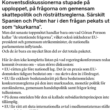
Konventsdiskussionerna stupade på
upploppet, på frågorna om gemensam
skattepolitik och rösträttsreglerna. Särskilt
Spanien och Polen har i den frågan pekats ut
som “skurkarna”.
Men det senaste toppmötet handlar bara om vad Göran Persson
kallar ”de utestående frågorna”, vilket också inkluderar EU-
president och gemensam utrikesminister, de nationella
parlamentens inflytande.
Och de är bara en mycket liten del av det totala paketet.
Här är den icke kompletta listan på vad regeringskonferensen reda
kommit överens om – utan större diskussion:
• EU-rätten går före nationell lag. Det är en praxis som EU-
domstolen tidigare beslutat om – nu skrivs den in i fördraget.
• EU får exklusiv beslutanderätt på flera beslutsområden:
konkurrensreglerna på den inre marknaden, monetär politik för
euroländerna, gemensam handelspolitik samt frågor kring
tullunionen.
• På dessa områden blir den så kallade subsidiaritetsprincipen inte
tillämplig.
• EU får rätt att sluta internationella avtal i medlemsstaternas ställe