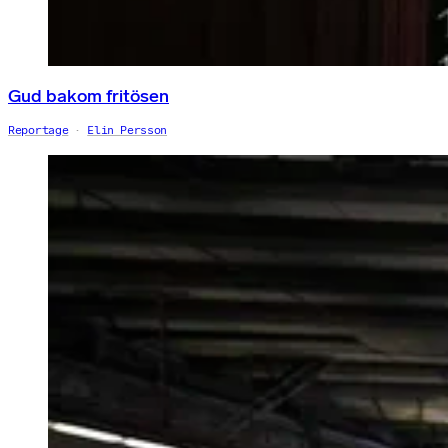
Gud bakom fritösen
Reportage
Elin Persson