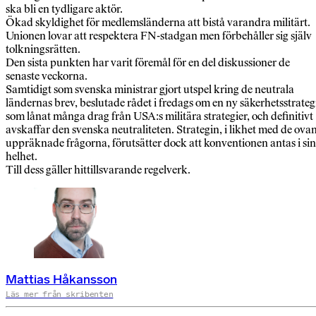
ska bli en tydligare aktör.
Ökad skyldighet för medlemsländerna att bistå varandra militärt.
Unionen lovar att respektera FN-stadgan men förbehåller sig själv
tolkningsrätten.
Den sista punkten har varit föremål för en del diskussioner de
senaste veckorna.
Samtidigt som svenska ministrar gjort utspel kring de neutrala
ländernas brev, beslutade rådet i fredags om en ny säkerhetsstrateg
som lånat många drag från USA:s militära strategier, och definitivt
avskaffar den svenska neutraliteten. Strategin, i likhet med de ova
uppräknade frågorna, förutsätter dock att konventionen antas i sin
helhet.
Till dess gäller hittillsvarande regelverk.
Mattias Håkansson
Läs mer från skribenten