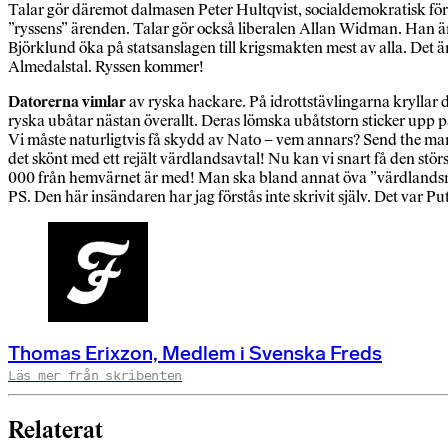
Talar gör däremot dalmasen Peter Hultqvist, socialdemokratisk för
”ryssens” ärenden. Talar gör också liberalen Allan Widman. Han är 
Björklund öka på statsanslagen till krigsmakten mest av alla. Det ä
Almedalstal. Ryssen kommer!
Datorerna vimlar
av ryska hackare. På idrottstävlingarna kryllar 
ryska ubåtar nästan överallt. Deras lömska ubåtstorn sticker upp
Vi måste naturligtvis få skydd av Nato – vem annars? Send the mar
det skönt med ett rejält värdlandsavtal! Nu kan vi snart få den stör
000 från hemvärnet är med! Man ska bland annat öva ”värdlandsmo
PS. Den här insändaren har jag förstås inte skrivit själv. Det var P
Thomas Erixzon, Medlem i Svenska Freds
Läs mer från skribenten
Relaterat