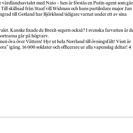
de värdlandsavtalet med Nato – hen är förstås en Putin-agent som går
 Till skillnad från Staaf vill Widman och hans partiledare major Jan
ngrad till Gotland har Björklund tidigare varnat under ett av sina
alet. Kanske fixade de Brexit-segern också? I svenska farvatten är d
portrarna går på högvarv.
n öva över Vättern! Hyr ut hela Norrland till övningsfält! Visst är
ra” igång. 16 000 soldater och officerare ur alla vapenslag deltar! 4