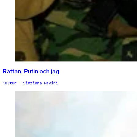
Råttan, Putin och jag
Kultur
Sinziana Ravini