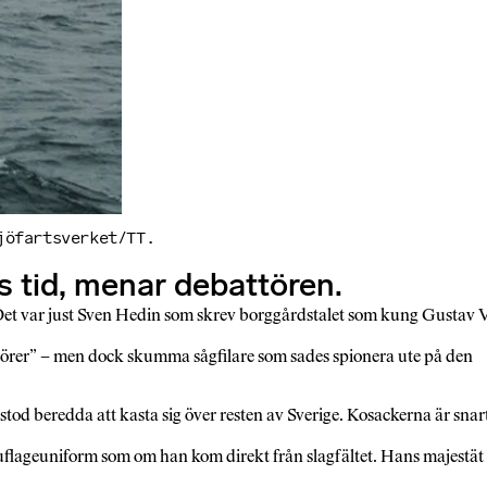
jöfartsverket/TT.
 tid, menar debattören.
 Det var just Sven Hedin som skrev borggårdstalet som kung Gustav 
matörer” – men dock skumma sågfilare som sades spionera ute på den
tod beredda att kasta sig över resten av Sverige. Kosackerna är snar
mouflageuniform som om han kom direkt från slagfältet. Hans majestät