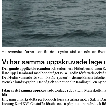
”I svenska farvatten är det ryska ubåtar nästan öve
Vi har samma uppskruvade läge i
Den gamle upptäcktsresanden
och sedermera Hitlerbeundraren Sve
läste upp i samband med bondetåget 1914. Hedin författade också sk
Det Hedin varnade för var förstås ”ryssen” – denne lömske ärkefien
svenska landsbygden. Det pågick en nationalinsamling till en ny 
I dag är det samma uppskruvade
tonläge i debatten. Man skulle nä
här!
Inte minst märks detta på Folk och försvars årliga möte i Sälen. D
konung Karl XVI Gustaf är förstås också på plats – han är dock iför