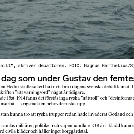
rallt”, skriver debattören. FOTO: Magnus Berthelius/S
 dag som under Gustav den femtes
n Hedin skulle säkert ha trivts bra i dagens svenska debattklimat.
riften ”Ett varningsord” något år tidigare.
de i öst. 1914 fanns det förstås inga ryska ”nättroll” och ”desinfor
pansarbåt – krigsmakten behövde rustas upp.
stan kunna tro att ryska trupper redan hade invaderat Gotland och s
är samlas militärer, politiker och vapenhandlare. ÖB är i iklädd ka
d civila kläder och håller inget borggårdstal.