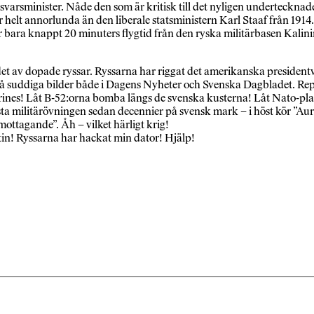
svarsminister. Nåde den som är kritisk till det nyligen underteckna
helt annorlunda än den liberale statsministern Karl Staaf från 1914.
r bara knappt 20 minuters flygtid från den ryska militärbasen Kalini
det av dopade ryssar. Ryssarna har riggat det amerikanska presidentv
 på suddiga bilder både i Dagens Nyheter och Svenska Dagbladet. Re
ines! Låt B-52:orna bomba längs de svenska kusterna! Låt Nato-plane
sta militärövningen sedan decennier på svensk mark – i höst kör ”Auro
ttagande”. Åh – vilket härligt krig!
utin! Ryssarna har hackat min dator! Hjälp!