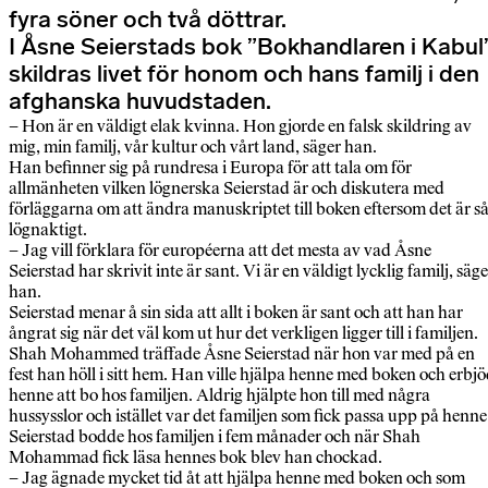
fyra söner och två döttrar.
I Åsne Seierstads bok ”Bokhandlaren i Kabul
skildras livet för honom och hans familj i den
afghanska huvudstaden.
– Hon är en väldigt elak kvinna. Hon gjorde en falsk skildring av
mig, min familj, vår kultur och vårt land, säger han.
Han befinner sig på rundresa i Europa för att tala om för
allmänheten vilken lögnerska Seierstad är och diskutera med
förläggarna om att ändra manuskriptet till boken eftersom det är s
lögnaktigt.
– Jag vill förklara för européerna att det mesta av vad Åsne
Seierstad har skrivit inte är sant. Vi är en väldigt lycklig familj, säge
han.
Seierstad menar å sin sida att allt i boken är sant och att han har
ångrat sig när det väl kom ut hur det verkligen ligger till i familjen.
Shah Mohammed träffade Åsne Seierstad när hon var med på en
fest han höll i sitt hem. Han ville hjälpa henne med boken och erbj
henne att bo hos familjen. Aldrig hjälpte hon till med några
hussysslor och istället var det familjen som fick passa upp på henne
Seierstad bodde hos familjen i fem månader och när Shah
Mohammad fick läsa hennes bok blev han chockad.
– Jag ägnade mycket tid åt att hjälpa henne med boken och som