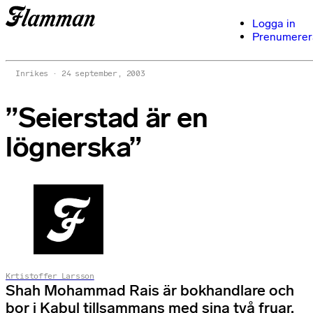
Logga in
Prenumerer
Inrikes
24 september, 2003
”Seierstad är en
lögnerska”
Krtistoffer Larsson
Shah Mohammad Rais är bokhandlare och
bor i Kabul tillsammans med sina två fruar,