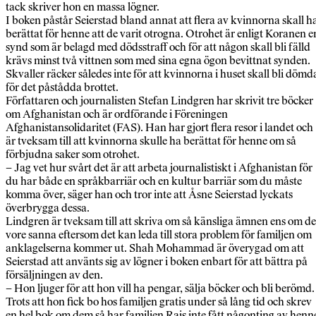
tack skriver hon en massa lögner.
I boken påstår Seierstad bland annat att flera av kvinnorna skall h
berättat för henne att de varit otrogna. Otrohet är enligt Koranen e
synd som är belagd med dödsstraff och för att någon skall bli fälld
krävs minst två vittnen som med sina egna ögon bevittnat synden.
Skvaller räcker således inte för att kvinnorna i huset skall bli dömd
för det påstådda brottet.
Författaren och journalisten Stefan Lindgren har skrivit tre böcker
om Afghanistan och är ordförande i Föreningen
Afghanistansolidaritet (FAS). Han har gjort flera resor i landet och
är tveksam till att kvinnorna skulle ha berättat för henne om så
förbjudna saker som otrohet.
– Jag vet hur svårt det är att arbeta journalistiskt i Afghanistan för
du har både en språkbarriär och en kultur barriär som du måste
komma över, säger han och tror inte att Åsne Seierstad lyckats
överbrygga dessa.
Lindgren är tveksam till att skriva om så känsliga ämnen ens om de
vore sanna eftersom det kan leda till stora problem för familjen om
anklagelserna kommer ut. Shah Mohammad är överygad om att
Seierstad att använts sig av lögner i boken enbart för att bättra på
försäljningen av den.
– Hon ljuger för att hon vill ha pengar, sälja böcker och bli berömd.
Trots att hon fick bo hos familjen gratis under så lång tid och skrev
en hel bok om dem så har familjen Rais inte fått någonting av henn