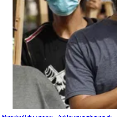
Marocko åtalar rappare – fruktar ny ungdomsrevolt