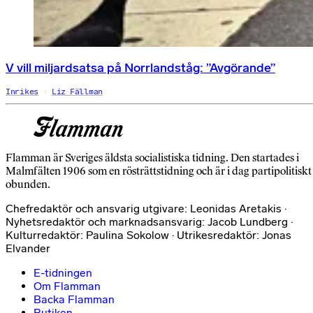
V vill miljardsatsa på Norrlandståg: ”Avgörande”
Inrikes
Liz Fällman
Flamman är Sveriges äldsta socialistiska tidning. Den startades i
Malmfälten 1906 som en rösträttstidning och är i dag partipolitiskt
obunden.
Chefredaktör och ansvarig utgivare: Leonidas Aretakis ·
Nyhetsredaktör och marknadsansvarig: Jacob Lundberg ·
Kulturredaktör: Paulina Sokolow · Utrikesredaktör: Jonas
Elvander
E-tidningen
Om Flamman
Backa Flamman
Butiken