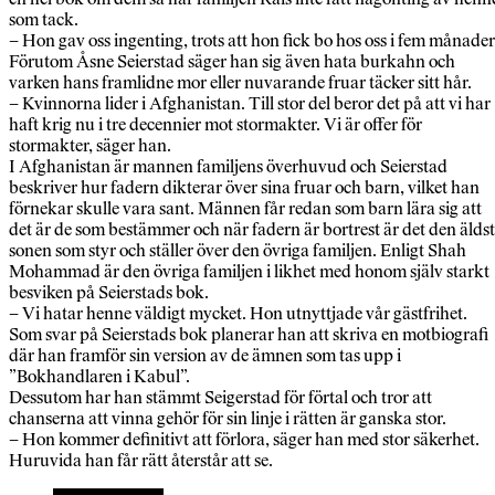
som tack.
– Hon gav oss ingenting, trots att hon fick bo hos oss i fem månader
Förutom Åsne Seierstad säger han sig även hata burkahn och
varken hans framlidne mor eller nuvarande fruar täcker sitt hår.
– Kvinnorna lider i Afghanistan. Till stor del beror det på att vi har
haft krig nu i tre decennier mot stormakter. Vi är offer för
stormakter, säger han.
I Afghanistan är mannen familjens överhuvud och Seierstad
beskriver hur fadern dikterar över sina fruar och barn, vilket han
förnekar skulle vara sant. Männen får redan som barn lära sig att
det är de som bestämmer och när fadern är bortrest är det den älds
sonen som styr och ställer över den övriga familjen. Enligt Shah
Mohammad är den övriga familjen i likhet med honom själv starkt
besviken på Seierstads bok.
– Vi hatar henne väldigt mycket. Hon utnyttjade vår gästfrihet.
Som svar på Seierstads bok planerar han att skriva en motbiografi
där han framför sin version av de ämnen som tas upp i
”Bokhandlaren i Kabul”.
Dessutom har han stämmt Seigerstad för förtal och tror att
chanserna att vinna gehör för sin linje i rätten är ganska stor.
– Hon kommer definitivt att förlora, säger han med stor säkerhet.
Huruvida han får rätt återstår att se.