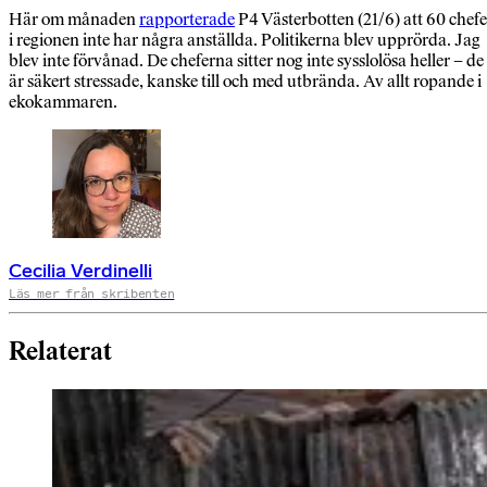
Här om månaden
rapporterade
P4 Väs­terbotten (21/6) att 60 chefe
i regionen inte har några anställda. Politikerna blev upprörda. Jag
blev inte förvånad. De che­ferna sitter nog inte sysslolösa heller – de
är säkert stressade, kanske till och med utbrända. Av allt ropande i
ekokammaren.
Cecilia Verdinelli
Läs mer från skribenten
Relaterat