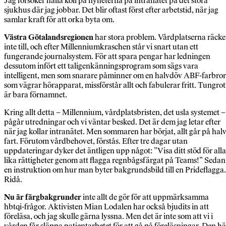
Jag försöker hålla koll på nyheterna på in­tranätet på det stora
sjukhus där jag jobbar. Det blir oftast först efter arbetstid, när jag
samlar kraft för att orka byta om.
Västra Götalandsregionen
har stora problem. Vårdplatserna räcke
inte till, och efter Millen­niumkraschen står vi snart utan ett
fungerande journalsystem. För att spara pengar har ledningen
dessutom infört ett taligenkänningsprogram som sägs vara
intelligent, men som snarare påminner om en halvdöv ABF-farbror
som vägrar hörapparat, missförstår allt och fabulerar fritt. Tungrot
är bara förnamnet.
Kring allt detta – Millennium, vårdplatsbristen, det usla systemet –
pågår utredningar och vi väntar besked. Det är dem jag letar efter
när jag kollar in­tranätet. Men sommaren har börjat, allt går på halv
fart. Förutom vårdbehovet, förstås. Efter tre dagar utan
uppdateringar dyker det äntligen upp något: ”Visa ditt stöd för alla
lika rättigheter genom att flagga regnbågsfärgat på Teams!” Sedan
en instruk­tion om hur man byter bakgrundsbild till en Prideflagga.
Ridå.
Nu är färgbakgrunder
inte allt de gör för att uppmärksamma
hbtqi-frågor. Ak­tivisten Mian Lodalen har också bjudits in att
föreläsa, och jag skulle gärna lyss­na. Men det är inte som att vi i
vården får släppa patientarbetet för att gå på före­läsningar. Den hä