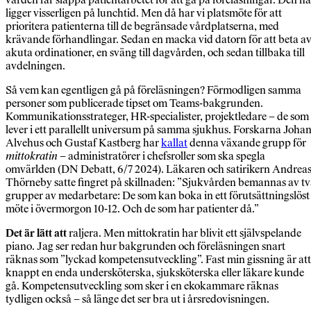
ligger visserligen på lunchtid. Men då har vi platsmöte för att
prioritera patienterna till de begränsade vårdplatserna, med
krävande förhandlingar. Sedan en macka vid datorn för att beta a
akuta ordina­tioner, en sväng till dagvården, och sedan tillbaka till
avdelningen.
Så vem kan egentligen gå på föreläsningen? För­modligen samma
personer som publicerade tipset om Teams-bakgrunden.
Kommunikationsstrate­ger, HR-specialister, projektledare – de som
lever i ett parallellt universum på samma sjukhus. Fors­karna Joha
Alvehus och Gustaf Kastberg har
kallat
denna växande grupp för
mittokratin
– administra­törer i chefsroller som ska spegla
omvärlden (DN Debatt, 6/7 2024). Läkaren och satirikern Andrea
Thörneby satte fingret på skillnaden: ”Sjukvården bemannas av t
grupper av medarbetare: De som kan boka in ett förutsättningslöst
möte i övermor­gon 10-12. Och de som har patienter då.”
Det är lätt att
raljera. Men mittokratin har blivit ett självspelande
piano. Jag ser redan hur bakgrun­den och föreläsningen snart
räknas som ”lyckad kompetensutveckling”. Fast min gissning är att
knappt en enda undersköterska, sjukskö­terska eller läkare kunde
gå. Kompetens­utveckling som sker i en ekokammare räk­nas
tydligen också – så länge det ser bra ut i årsredovisningen.