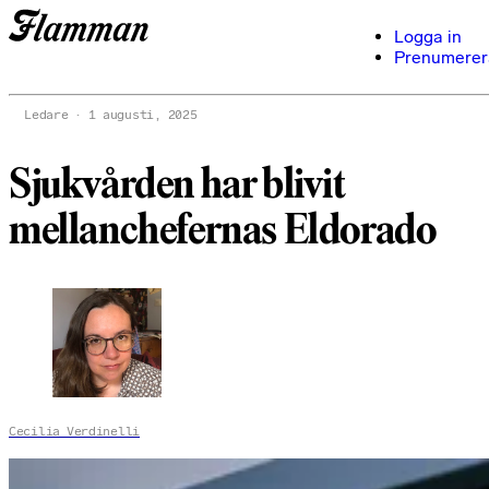
Logga in
Prenumerer
Ledare
1 augusti, 2025
Sjukvården har blivit
mellanchefernas Eldorado
Cecilia Verdinelli