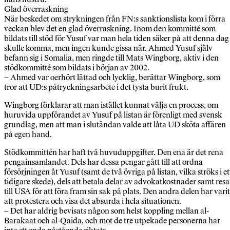
Glad överraskning
När beskedet om strykningen från FN:s sanktionslista kom i förra
veckan blev det en glad överraskning. Inom den kommitté som
bildats till stöd för Yusuf var man hela tiden säker på att denna dag
skulle komma, men ingen kunde gissa när. Ahmed Yusuf själv
befann sig i Somalia, men ringde till Mats Wingborg, aktiv i den
stödkommitté som bildats i början av 2002.
– Ahmed var oerhört lättad och lycklig, berättar Wingborg, som
tror att UD:s påtryckningsarbete i det tysta burit frukt.
Wingborg förklarar att man istället kunnat välja en process, om
huruvida uppförandet av Yusuf på listan är förenligt med svensk
grundlag, men att man i slutändan valde att låta UD sköta affären
på egen hand.
Stödkommittén har haft två huvuduppgifter. Den ena är det rena
pengainsamlandet. Dels har dessa pengar gått till att ordna
försörjningen åt Yusuf (samt de två övriga på listan, vilka ströks i et
tidigare skede), dels att betala delar av advokatkostnader samt resa
till USA för att föra fram sin sak på plats. Den andra delen har varit
att protestera och visa det absurda i hela situationen.
– Det har aldrig bevisats någon som helst koppling mellan al-
Barakaat och al-Qaida, och mot de tre utpekade personerna har