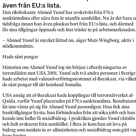
även från EU:s lista.
Den riksbekante Ahmed Yusuf har avskrivits från FN:s
sanktionslista efter nära fem år utanför samhället. Nu är det bara e
tidsfråga innan han även plockas bort från EU:s lista, och därmed
får sina tillgångar öppnade och åter träder in på arbetsmarknaden.
– Ahmed Yusuf är mycket lättad nu, säger Mats Wingborg, aktiv i
stödkommittén.
Hade sänt pengar
Historien om Ahmed Yusuf tog sin början i efterdyningarna av
terrordåden mot USA 2001. Yusuf och två andra personer i Sverige
hade arbetat med valutaöverföringssystemet al-Barakaat, via vilke
de sänt pengar till sitt hemland Somalia.
USA ansåg att al-Barakaat hade kopplingar till terrornätverket al-
Qaida, varför Yusuf placerades på FN:s sanktionslista. Resultatate
lät inte vänta på sig för Ahmed Yusuf personligen: Han fick sina
banktillgångar frysta, han förhindrades från att söka jobb och han
kunde inte heller få socialbidrag. I praktiken gjordes Yusuf rättslös
och helt avskuren från samhället. I flera år kom han att leva på
bidrag som samlats in av allmänheten och socialbidrag som gått vi
hans hustru.