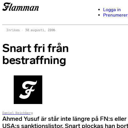
Logga in
Prenumerer
Inrikes
30 augusti, 2006
Snart fri från
bestraffning
Daniel Reichberg
Ahmed Yusuf är står inte längre på FN:s eller
USA:s sanktionslistor. Snart plockas han bor