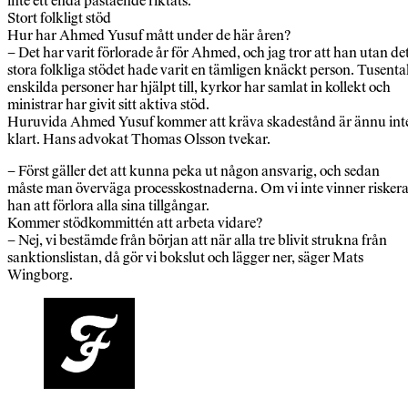
inte ett enda påstående riktats.
Stort folkligt stöd
Hur har Ahmed Yusuf mått under de här åren?
– Det har varit förlorade år för Ahmed, och jag tror att han utan de
stora folkliga stödet hade varit en tämligen knäckt person. Tusenta
enskilda personer har hjälpt till, kyrkor har samlat in kollekt och
ministrar har givit sitt aktiva stöd.
Huruvida Ahmed Yusuf kommer att kräva skadestånd är ännu int
klart. Hans advokat Thomas Olsson tvekar.
– Först gäller det att kunna peka ut någon ansvarig, och sedan
måste man överväga processkostnaderna. Om vi inte vinner risker
han att förlora alla sina tillgångar.
Kommer stödkommittén att arbeta vidare?
– Nej, vi bestämde från början att när alla tre blivit strukna från
sanktionslistan, då gör vi bokslut och lägger ner, säger Mats
Wingborg.