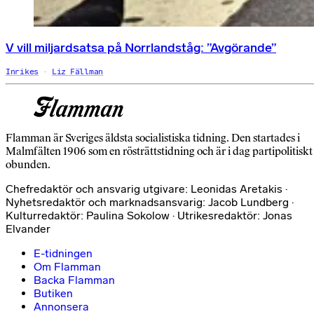
V vill miljardsatsa på Norrlandståg: ”Avgörande”
Inrikes
Liz Fällman
Flamman är Sveriges äldsta socialistiska tidning. Den startades i
Malmfälten 1906 som en rösträttstidning och är i dag partipolitiskt
obunden.
Chefredaktör och ansvarig utgivare: Leonidas Aretakis ·
Nyhetsredaktör och marknadsansvarig: Jacob Lundberg ·
Kulturredaktör: Paulina Sokolow · Utrikesredaktör: Jonas
Elvander
E-tidningen
Om Flamman
Backa Flamman
Butiken
Annonsera