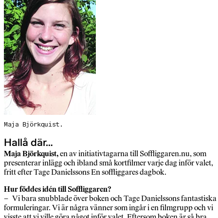
Maja Björkquist.
Hallå där…
Maja Björkquist,
en av initiativtagarna till Soffliggaren.nu, som
presenterar inlägg och ibland små kortfilmer varje dag inför valet,
fritt efter Tage Danielssons En soffliggares dagbok.
Hur föddes idén till Soffliggaren?
– Vi bara snubblade över boken och Tage Danielssons fantastiska
formuleringar. Vi är några vänner som ingår i en filmgrupp och vi
visste att vi ville göra något inför valet. Eftersom boken är så bra