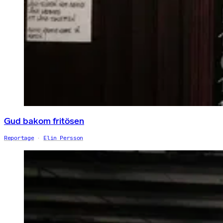
Gud bakom fritösen
Reportage
Elin Persson