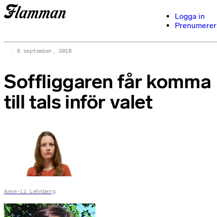
Logga in
Prenumerer
8 september, 2010
Soffliggaren får komma
till tals inför valet
Anne-Li Lehnberg