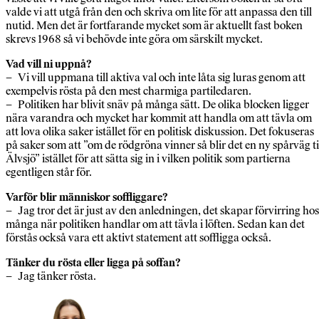
valde vi att utgå från den och skriva om lite för att anpassa den till
nutid. Men det är fortfarande mycket som är aktuellt fast boken
skrevs 1968 så vi behövde inte göra om särskilt mycket.
Vad vill ni uppnå?
– Vi vill uppmana till aktiva val och inte låta sig luras genom att
exempelvis rösta på den mest charmiga partiledaren.
– Politiken har blivit snäv på många sätt. De olika blocken ligger
nära varandra och mycket har kommit att handla om att tävla om
att lova olika saker istället för en politisk diskussion. Det fokuseras
på saker som att ”om de rödgröna vinner så blir det en ny spårväg ti
Älvsjö” istället för att sätta sig in i vilken politik som partierna
egentligen står för.
Varför blir människor soffliggare?
– Jag tror det är just av den anledningen, det skapar förvirring hos
många när politiken handlar om att tävla i löften. Sedan kan det
förstås också vara ett aktivt statement att soffligga också.
Tänker du rösta eller ligga på soffan?
– Jag tänker rösta.