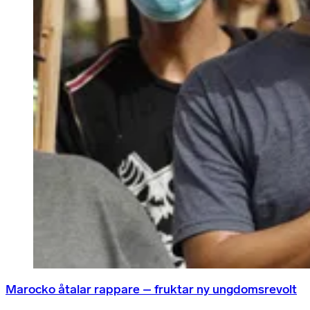
Marocko åtalar rappare – fruktar ny ungdomsrevolt