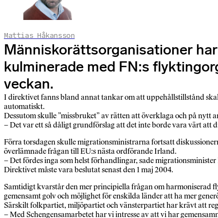
Mattias Håkansson
Människorättsorganisationer har r
kulminerade med FN:s flyktingorga
veckan.
I direktivet fanns bland annat tankar om att uppehållstillstånd skal
automatiskt.
Dessutom skulle ”missbruket” av rätten att överklaga och på nytt 
– Det var ett så dåligt grundförslag att det inte borde vara värt at
Förra torsdagen skulle migrationsministrarna fortsatt diskussioner
överlämnade frågan till EU:s nästa ordförande Irland.
– Det fördes inga som helst förhandlingar, sade migrationsminister
Direktivet måste vara beslutat senast den 1 maj 2004.
Samtidigt kvarstår den mer principiella frågan om harmoniserad flyk
gemensamt golv och möjlighet för enskilda länder att ha mer generö
Särskilt folkpartiet, miljöpartiet och vänsterpartiet har krävt att r
– Med Schengensamarbetet har vi intresse av att vi har gemensamma re