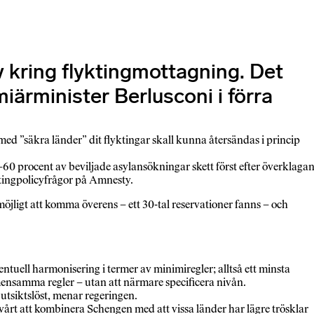
v kring flyktingmottagning. Det
iärminister Berlusconi i förra
 med ”säkra länder” dit flyktingar skall kunna återsändas i princip
0 procent av beviljade asylansökningar skett först efter överklagan
yktingpolicyfrågor på Amnesty.
öjligt att komma överens – ett 30-tal reservationer fanns – och
ntuell harmonisering i termer av minimiregler; alltså ett minsta
mensamma regler – utan att närmare specificera nivån.
 utsiktslöst, menar regeringen.
 svårt att kombinera Schengen med att vissa länder har lägre trösklar