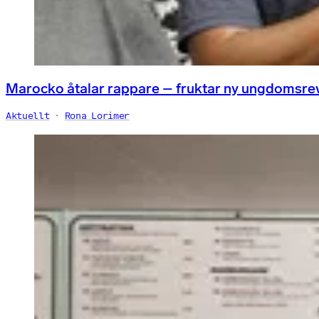
Marocko åtalar rappare – fruktar ny ungdomsre
Aktuellt
Rona Lorimer