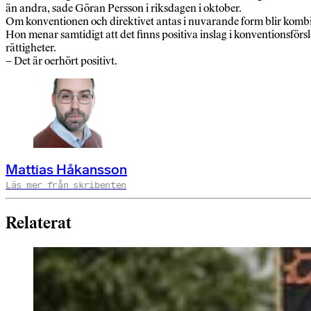
än andra, sade Göran Persson i riksdagen i oktober.
Om konventionen och direktivet antas i nuvarande form blir kombi
Hon menar samtidigt att det finns positiva inslag i konventionsför
rättigheter.
– Det är oerhört positivt.
Mattias Håkansson
Läs mer från skribenten
Relaterat