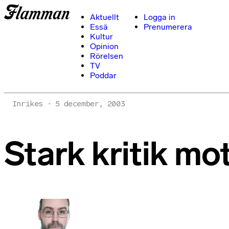
Aktuellt
Logga in
Essä
Prenumerera
Kultur
Opinion
Rörelsen
TV
Poddar
Inrikes
5 december, 2003
Stark kritik mo