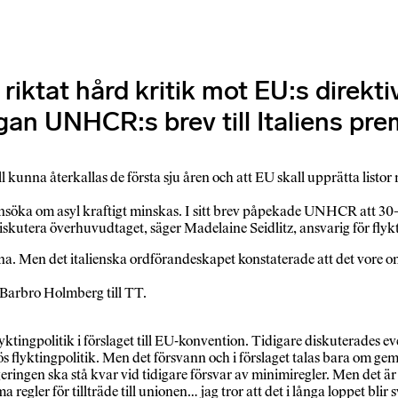
iktat hård kritik mot EU:s direkti
n UNHCR:s brev till Italiens prem
l kunna återkallas de första sju åren och att EU skall upprätta listor
ansöka om asyl kraftigt minskas. I sitt brev påpekade UNHCR att 30–6
t diskutera överhuvudtaget, säger Madelaine Seidlitz, ansvarig för fl
na. Men det italienska ordförandeskapet konstaterade att det vore om
 Barbro Holmberg till TT.
tingpolitik i förslaget till EU-konvention. Tidigare diskuterades eve
s flyktingpolitik. Men det försvann och i förslaget talas bara om ge
egeringen ska stå kvar vid tidigare försvar av minimiregler. Men det är
gler för tillträde till unionen… jag tror att det i långa loppet blir