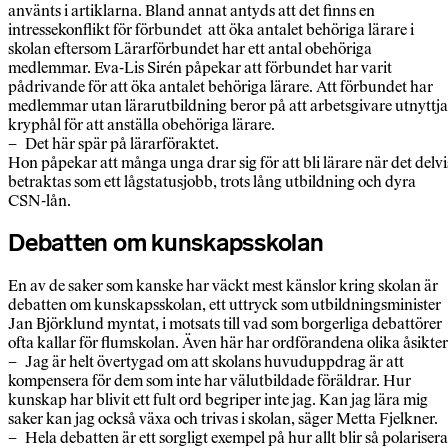
använts i artiklarna. Bland annat antyds att det finns en
intressekonflikt för förbundet att öka antalet behöriga lärare i
skolan eftersom Lärarförbundet har ett antal obehöriga
medlemmar. Eva-Lis Sirén påpekar att förbundet har varit
pådrivande för att öka antalet behöriga lärare. Att förbundet har
medlemmar utan lärarutbildning beror på att arbetsgivare utnyttja
kryphål för att anställa obehöriga lärare.
– Det här spär på lärarföraktet.
Hon påpekar att många unga drar sig för att bli lärare när det delvi
betraktas som ett lågstatusjobb, trots lång utbildning och dyra
CSN-lån.
Debatten om kunskapsskolan
En av de saker som kanske har väckt mest känslor kring skolan är
debatten om kunskapsskolan, ett uttryck som utbildningsminister
Jan Björklund myntat, i motsats till vad som borgerliga debattörer
ofta kallar för flumskolan. Även här har ordförandena olika åsikter
– Jag är helt övertygad om att skolans huvuduppdrag är att
kompensera för dem som inte har välutbildade föräldrar. Hur
kunskap har blivit ett fult ord begriper inte jag. Kan jag lära mig
saker kan jag också växa och trivas i skolan, säger Metta Fjelkner.
– Hela debatten är ett sorgligt exempel på hur allt blir så polarisera