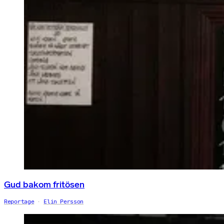
Gud bakom fritösen
Reportage
Elin Persson