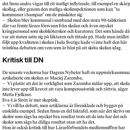
det finns andra vägar till ett statligt inflytande, till exempel en skärp
skollag, eller genom den statliga skolinspektionen som kan ”ta
kommuner i hampan” om de missköter sig.
– Skolan blev kommunal i samband med den stora 90-talskrisen
där var femte lärare försvann från skolan och även mycket
kringpersonal som skolsköterskor och kuratorer. Det som hände då
var att staten satte sig på läktaren och tittade på. Hade man istället
följt upp kvaliteten i skolan i hela Sverige hade vi inte haft den här
tröstlösa debatten om vem som är bäst på att sköta skolan idag.
Kritisk till DN
De senaste veckorna har Dagens Nyheter haft en uppmärksamma
artikelserie om skolan av Maciej Zaremba.
– Vi påstår att det är verklighet som Zaremba målar upp, att skol
inte lever upp till kravet att vara kompensatorisk och rättvis, säger
Metta Fjelkner.
Eva-Lis Sirén är mer skeptisk.
– Vi vill ha debatt, men artiklarna är förenklade och bygger på
enskilda exempel. Sedan finns en del faktafel, som när det skrivs o
skolor som sägs ha mycket bra resultat trots att de inte har det och
skolor som sägs ha dåliga resultat utan att ha det.
Hon är också kritisk till hur Lärarförbundets medlemssiffror har