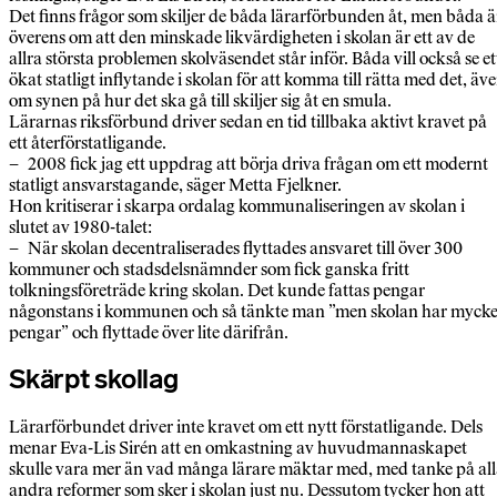
Det finns frågor som skiljer de båda lärarförbunden åt, men båda ä
överens om att den minskade likvärdigheten i skolan är ett av de
allra största problemen skolväsendet står inför. Båda vill också se et
ökat statligt inflytande i skolan för att komma till rätta med det, äv
om synen på hur det ska gå till skiljer sig åt en smula.
Lärarnas riksförbund driver sedan en tid tillbaka aktivt kravet på
ett återförstatligande.
– 2008 fick jag ett uppdrag att börja driva frågan om ett modernt
statligt ansvarstagande, säger Metta Fjelkner.
Hon kritiserar i skarpa ordalag kommunaliseringen av skolan i
slutet av 1980-talet:
– När skolan decentraliserades flyttades ansvaret till över 300
kommuner och stadsdelsnämnder som fick ganska fritt
tolkningsföreträde kring skolan. Det kunde fattas pengar
någonstans i kommunen och så tänkte man ”men skolan har mycke
pengar” och flyttade över lite därifrån.
Skärpt skollag
Lärarförbundet driver inte kravet om ett nytt förstatligande. Dels
menar Eva-Lis Sirén att en omkastning av huvudmannaskapet
skulle vara mer än vad många lärare mäktar med, med tanke på al
andra reformer som sker i skolan just nu. Dessutom tycker hon att