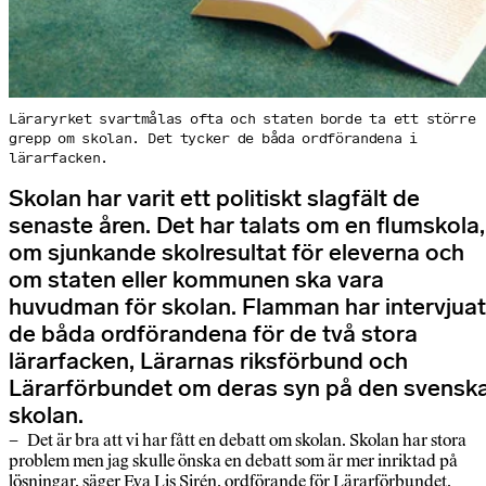
Läraryrket svartmålas ofta och staten borde ta ett större
grepp om skolan. Det tycker de båda ordförandena i
lärarfacken.
Skolan har varit ett politiskt slagfält de
senaste åren. Det har talats om en flumskola,
om sjunkande skolresultat för eleverna och
om staten eller kommunen ska vara
huvudman för skolan. Flamman har intervjuat
de båda ordförandena för de två stora
lärarfacken, Lärarnas riksförbund och
Lärarförbundet om deras syn på den svensk
skolan.
– Det är bra att vi har fått en debatt om skolan. Skolan har stora
problem men jag skulle önska en debatt som är mer inriktad på
lösningar, säger Eva Lis Sirén, ordförande för Lärarförbundet.