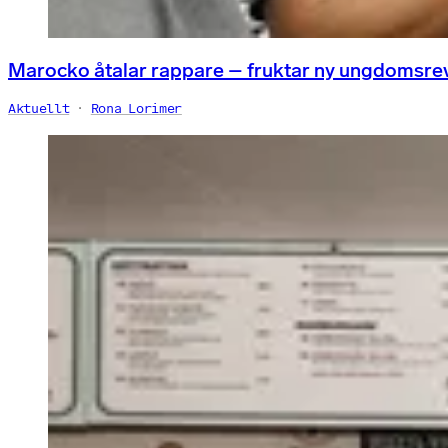
Marocko åtalar rappare – fruktar ny ungdomsre
Aktuellt
Rona Lorimer