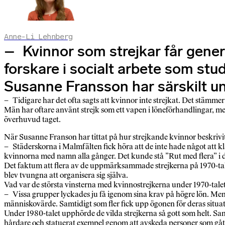
Anne-Li Lehnberg
– Kvinnor som strejkar får gene
forskare i socialt arbete som stud
Susanne Fransson har särskilt un
– Tidigare har det ofta sagts att kvinnor inte strejkat. Det stämmer 
Män har oftare använt strejk som ett vapen i löneförhandlingar, m
överhuvud taget.
När Susanne Franson har tittat på hur strejkande kvinnor beskrivits
– Städerskorna i Malmfälten fick höra att de inte hade något att 
kvinnorna med namn alla gånger. Det kunde stå ”Rut med flera” i 
Det faktum att flera av de uppmärksammade strejkerna på 1970-talet 
blev tvungna att organisera sig själva.
Vad var de största vinsterna med kvinnostrejkerna under 1970-tale
– Vissa grupper lyckades ju få igenom sina krav på högre lön. Men 
människovärde. Samtidigt som fler fick upp ögonen för deras situat
Under 1980-talet upphörde de vilda strejkerna så gott som helt. Samt
hårdare och statuerat exempel genom att avskeda personer som gått 