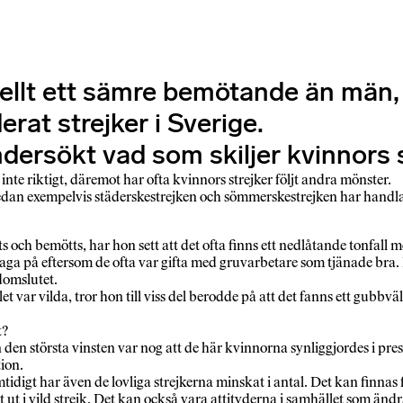
rellt ett sämre bemötande än män
erat strejker i Sverige.
dersökt vad som skiljer kvinnors s
inte riktigt, däremot har ofta kvinnors strejker följt andra mönster.
edan exempelvis städerskestrejken och sömmerskestrejken har handlat
 och bemötts, har hon sett att det ofta finns ett nedlåtande tonfall 
klaga på eftersom de ofta var gifta med gruvarbetare som tjänade b
domslutet.
var vilda, tror hon till viss del berodde på att det fanns ett gubbvä
t?
den största vinsten var nog att de här kvinnorna synliggjordes i pre
ion.
idigt har även de lovliga strejkerna minskat i antal. Det kan finnas fl
ut i vild strejk. Det kan också vara attityderna i samhället som änd