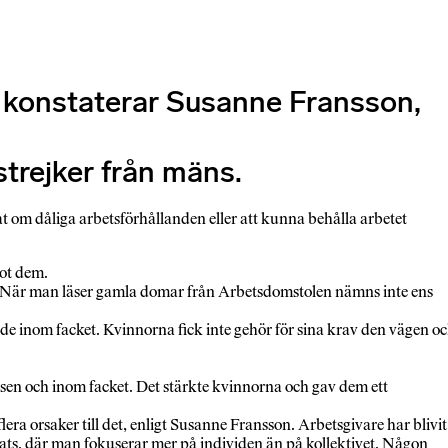
, konstaterar Susanne Fransson,
trejker från mäns.
 om dåliga arbetsförhållanden eller att kunna behålla arbetet
mot dem.
ra. När man läser gamla domar från Arbetsdomstolen nämns inte ens
lde inom facket. Kvinnorna fick inte gehör för sina krav den vägen o
ssen och inom facket. Det stärkte kvinnorna och gav dem ett
era orsaker till det, enligt Susanne Fransson. Arbetsgivare har blivit
rats, där man fokuserar mer på individen än på kollektivet. Någon