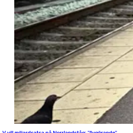
V vill miljardsatsa på Norrlandståg: ”Avgörande”