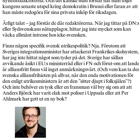
nyhetsredaktörerna. Och det kanske man förstår när man följer
kungens senaste utspel kring demokratin i Brunei eller faran av att
han måste redogöra för sina privata inköp för riksdagen.
Ärligt talat – jag förstår de där redaktörerna. När jag tittar på DN:
eller Sydsvenskans nätupplagor, hittar jag inte mycket som kan
väcka allmänt intresse hos icke-svensken.
Finns någon specifik svensk utrikespolitik? Nja. Förutom att
Sveriges integrationsminister har attackerat Frankrikes skolsystem,
har jag inte hittat något som tyder på det. Sverige har sällan
avvikande åsikt i EU:s ministerråd eller i FN och förut-om att lande
är alliansfritt finns väl inget anmärkningsvärt. (Och vem kan ta de
svenska alliansfrihieten på allvar, när den enda motivationen för
den enligt utrikesministern är att den ”sitter djupt i folksjälen”?)
Och inte behöver en tysk eller en fransman väl bry sig om att att
Anders Björck har varit elak mot poliser i Uppsala eller att Per
Ahlmark har gett ut en ny bok?