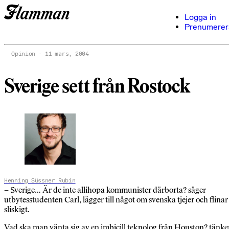
Logga in
Prenumerer
Opinion
11 mars, 2004
Sverige sett från Rostock
Henning Süssner Rubin
– Sverige… Är de inte allihopa kommunister därborta? säger
utbytesstudenten Carl, lägger till något om svenska tjejer och flinar
sliskigt.
Vad ska man vänta sig av en imbicill teknolog från Houston? tänke