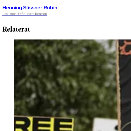
Henning Süssner Rubin
Läs mer från skribenten
Relaterat