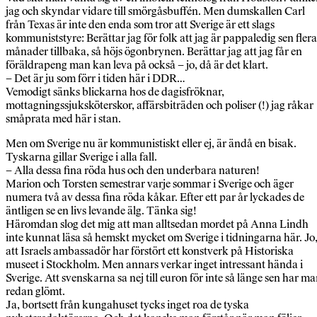
jag och skyndar vidare till smörgåsbuffén. Men dumskallen Carl
från Texas är inte den enda som tror att Sverige är ett slags
kommuniststyre: Berättar jag för folk att jag är pappaledig sen flera
månader tillbaka, så höjs ögonbrynen. Berättar jag att jag får en
föräldrapeng man kan leva på också – jo, då är det klart.
– Det är ju som förr i tiden här i DDR…
Vemodigt sänks blickarna hos de dagisfröknar,
mottagningssjuksköterskor, affärsbiträden och poliser (!) jag råkar
småprata med här i stan.
Men om Sverige nu är kommunistiskt eller ej, är ändå en bisak.
Tyskarna gillar Sverige i alla fall.
– Alla dessa fina röda hus och den underbara naturen!
Marion och Torsten semestrar varje sommar i Sverige och äger
numera två av dessa fina röda kåkar. Efter ett par år lyckades de
äntligen se en livs levande älg. Tänka sig!
Häromdan slog det mig att man alltsedan mordet på Anna Lindh
inte kunnat läsa så hemskt mycket om Sverige i tidningarna här. Jo
att Israels ambassadör har förstört ett konstverk på Historiska
museet i Stockholm. Men annars verkar inget intressant hända i
Sverige. Att svenskarna sa nej till euron för inte så länge sen har m
redan glömt.
Ja, bortsett från kungahuset tycks inget roa de tyska