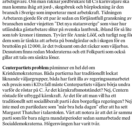
arbetsgivare. Om man räknar jordbrukare till C:s kärnväljare ska
man komma ihåg att jord-, skogsbruk och bärplockning är den
bransch i Sverige som importerar mest arbetskraft. Tidningen
Arbetaren gjorde för ett par år sedan en förtjänstfull granskning av
branschen under vinjetten ”Det nya statarsverige” som visar hur
utländska gästarbetare sliter på svenska lantbruk, ibland för så lite
som tolv kronor i timmen. Tyvärr för Annie Lööf, och turligt nog fö
dem som är tänkta att arbeta på bondgårdar och i skogen för en
bruttolön på 12 000, är det tveksamt om det räcker som väljarbas.
Dessutom finns redan Moderaterna och ett Folkparti som också
gillar att tala om sänkta löner.
Centerpartiets problem
påminner en hel del om
Kristdemokraternas. Båda partierna har traditionellt lockat
liknande väljargrupper, båda har farit illa av regeringssamarbetet
och precis som i KD:s fall måste Centerpartiets väljare börja undra
varför de röstar på C. Är det kärnkraftsmotståndet? Nej, Centern
röstade för utbyggd kärnkraft. Är det för att man vill ha ett
traditionellt sett socialliberalt parti i den borgerliga regeringen? Nej
inte med en partiledare som ”mår bra hela dagen” efter att ha sett
Margaret Thatcher i talarstolen. Värt att notera är att det är samm
parti som för bara några mandatperioder sedan samarbetade med
Socialdemokraterna. Högersvängen har varit tvär.