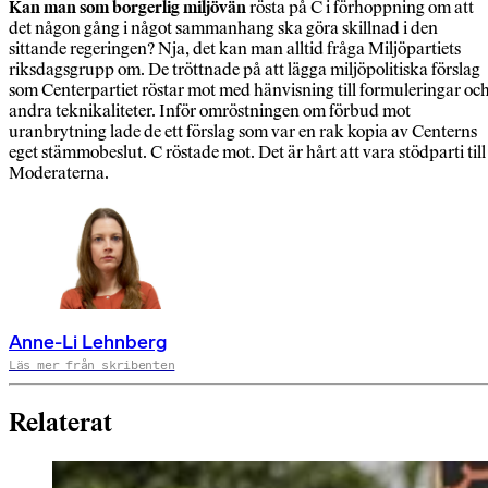
Kan man som borgerlig miljövän
rösta på C i förhoppning om att
det någon gång i något sammanhang ska göra skillnad i den
sittande regeringen? Nja, det kan man alltid fråga Miljöpartiets
riksdagsgrupp om. De tröttnade på att lägga miljöpolitiska förslag
som Centerpartiet röstar mot med hänvisning till formuleringar oc
andra teknikaliteter. Inför omröstningen om förbud mot
uranbrytning lade de ett förslag som var en rak kopia av Centerns
eget stämmobeslut. C röstade mot. Det är hårt att vara stödparti till
Moderaterna.
Anne-Li Lehnberg
Läs mer från skribenten
Relaterat