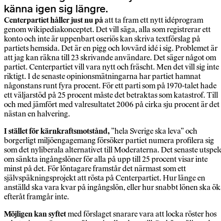
känna igen sig längre.
Centerpartiet håller just nu på
att ta fram ett nytt idéprogram
genom wikipediakonceptet. Det vill säga, alla som registrerar ett
konto och inte är uppenbart oseriös kan skriva textförslag på
partiets hemsida. Det är en pigg och lovvärd idé i sig. Problemet är
att jag kan räkna till 23 skrivande användare. Det säger något om
partiet. Centerpartiet vill vara nytt och fräscht. Men det vill sig inte
riktigt. I de senaste opinionsmätningarna har partiet hamnat
någonstans runt fyra procent. För ett parti som på 1970-talet hade
ett väljarstöd på 25 procent måste det betraktas som katastrof. Till
och med jämfört med valresultatet 2006 på cirka sju procent är det
nästan en halvering.
I stället för kärnkraftsmotstånd,
”hela Sverige ska leva” och
borgerligt miljöengagemang försöker partiet numera profilera sig
som det nyliberala alternativet till Moderaterna. Det senaste utspel
om sänkta ingångslöner för alla på upp till 25 procent visar inte
minst på det. För löntagare framstår det närmast som ett
självspäkningsprojekt att rösta på Centerpartiet. Hur länge en
anställd ska vara kvar på ingångslön, eller hur snabbt lönen ska ö
efteråt framgår inte.
Möjligen kan syftet
med förslaget snarare vara att locka röster hos