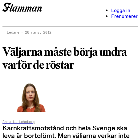
Logga in
Prenumerer
Ledare
28 mars, 2012
Väljarna måste börja undra
varför de röstar
Anne-Li Lehnberg
Kärnkraftsmotstånd och hela Sverige ska
leva är bortglömt. Men väljarna verkar inte