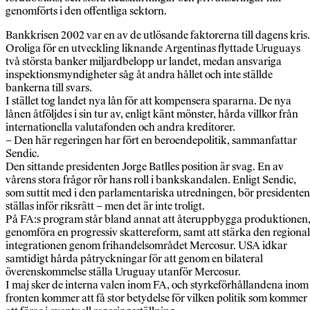
genomförts i den offentliga sektorn.
Bankkrisen 2002 var en av de utlösande faktorerna till dagens kris.
Oroliga för en utveckling liknande Argentinas flyttade Uruguays
två största banker miljardbelopp ur landet, medan ansvariga
inspektionsmyndigheter såg åt andra hållet och inte ställde
bankerna till svars.
I stället tog landet nya lån för att kompensera spararna. De nya
lånen åtföljdes i sin tur av, enligt känt mönster, hårda villkor från
internationella valutafonden och andra kreditorer.
– Den här regeringen har fört en beroendepolitik, sammanfattar
Sendic.
Den sittande presidenten Jorge Batlles position är svag. En av
vårens stora frågor rör hans roll i bankskandalen. Enligt Sendic,
som suttit med i den parlamentariska utredningen, bör presidenten
ställas inför riksrätt – men det är inte troligt.
På FA:s program står bland annat att återuppbygga produktionen
genomföra en progressiv skattereform, samt att stärka den regiona
integrationen genom frihandelsområdet Mercosur. USA idkar
samtidigt hårda påtryckningar för att genom en bilateral
överenskommelse ställa Uruguay utanför Mercosur.
I maj sker de interna valen inom FA, och styrkeförhållandena inom
fronten kommer att få stor betydelse för vilken politik som kommer