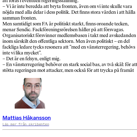
att föras i eventuell regeringsställning.
– Vi är inte beredda att bryta fronten, även om vi inte skulle vara
nöjda med alla delar i dess politik. Det finns stora värden i att hålla
samman fronten.
Men samtidigt som FA är politiskt starkt, finns oroande tecken,
menar Sendic. Fackföreningsrörelsen håller på att försvagas.
Organisatoriskt försvinner medlemsbasen i takt med avskedanden
inom särskilt den offentliga sektorn. Men även politiskt – en del
fackliga ledare tycks resonera att ”med en vänsterregering, behövs
inte vi lika mycket”.
– Det är en felsyn, enligt mig.
– En vänsterregering behöver en stark social bas, av två skäl: för at
stötta regeringen mot attacker, men också för att trycka på framåt
Mattias Håkansson
Läs mer från skribenten