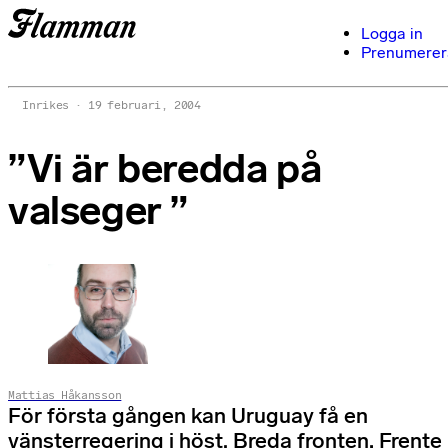
Logga in
Prenumerer
Inrikes
19 februari, 2004
”Vi är beredda på
valseger ”
Mattias Håkansson
För första gången kan Uruguay få en
vänsterregering i höst. Breda fronten, Frente