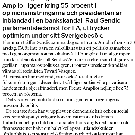
Amplio, ligger kring 55 procent i
opinionsmätningarna och presidenten är
inblandad i en bankskandal. Raul Sendic,
parlamentsledamot för FA, uttrycker
optimism under sitt Sverigebesök.
Flamman träffar Sendic samma dag som Frente Amplio firar sin 33
årsdag. FA är inte bara en val-allians utan ett politiskt samarbete
med egen organisation på lokalnivå. I FA ingår ett tiotal grupper,
från kristdemokrater till Sendics 26 mars-rörelsen som tidigare var
gerillan Tupamaros politiska gren. Frontens presidentkandidat
väntas bli socialisten Tavari Vasquez.
Att vänstern har medvind, visar också resultatet av
folkomröstningen i december. Två högerpartier ville privatisera
landets enda oljeraffinaderi, men Frente Amplios nejlinje fick 75
procent av rösterna.
– Det visar vilket motstånd som finns gentemot regeringens
nuvarande politik.
– De senaste åren har vi upplevt en ekonomisk kris och en social
kris, som skapat ytterligare koncentration av rikedomen.
Industrier och produktionskapacitet har stängts ned, bank- och
finanssystemet halvt om halvt kollapsat, utlandsskulden
fördubblats, och stora nedskärningar och privatiseringar har