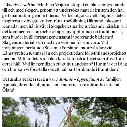
I
Woods co-lab
har Mathieu Vrijman skapat en plats för lyssnande
till och med skogen, genom att undersöka materialen som den har
gett människan genom tiderna. Verket utgörs av ett långhus, delvis
inspirerat av byggtekniker från urbefolkning i liknande skogar i
Kanada, men här invävt i Skogsbetesmarkens växande hässlen. Til
det kommer redskap och exempel, nyuppfunna och traditionella,
som bjuder in till fortsatt gemensamt laborerande både med
Skogens material, och med nya visioner för samvaro. Vid
invigningen berättade Susanne Forslund, naturvårdare vid
Länsstyrelsen Kalmar län och projektledare för Mittlandsprojektet
mer om Mittlandets särskilda karaktär och arbetet som drivs från
deras håll. Vad är egentligen ett kulturlandskap? Hur mår det i dag
och hur kan vi föreställa oss ett hållbart brukande i framtiden?
Det andra verket i serien
var
Fátmmie – öppen famn
av familjen
Ajnnak, de enda inbjudna konstnärerna som inte är bosatta på
Öland.