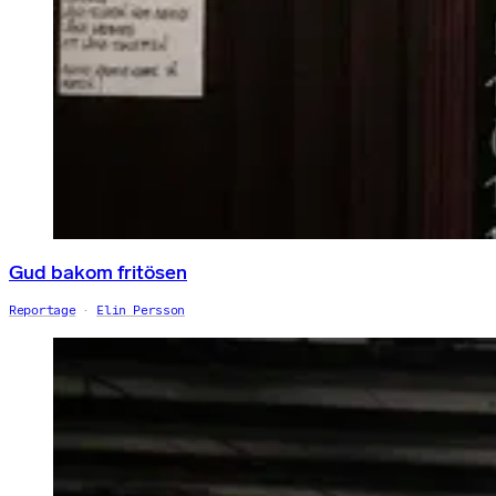
Gud bakom fritösen
Reportage
Elin Persson