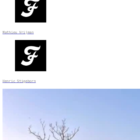
Mathieu Vrijman
Henric Stigeborn