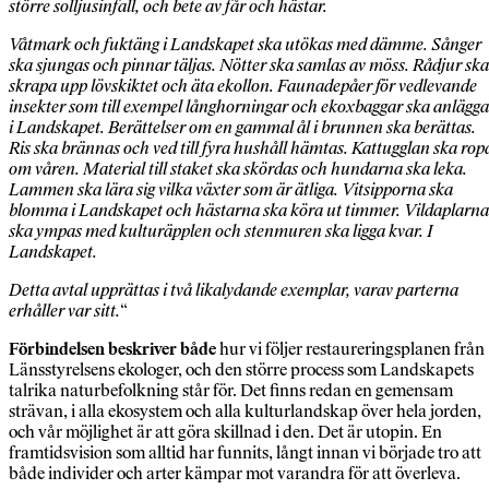
större solljusinfall, och bete av får och hästar.
Våtmark och fuktäng i Landskapet ska utökas med dämme. Sånger
ska sjungas och pinnar täljas. Nötter ska samlas av möss. Rådjur ska
skrapa upp lövskiktet och äta ekollon. Faunadepåer för vedlevande
insekter som till exempel långhorningar och ekoxbaggar ska anlägga
i Landskapet. Berättelser om en gammal ål i brunnen ska berättas.
Ris ska brännas och ved till fyra hushåll hämtas. Kattugglan ska rop
om våren. Material till staket ska skördas och hundarna ska leka.
Lammen ska lära sig vilka växter som är ätliga. Vitsipporna ska
blomma i Landskapet och hästarna ska köra ut timmer. Vildaplarna
ska ympas med kulturäpplen och stenmuren ska ligga kvar. I
Landskapet.
Detta avtal upprättas i två likalydande exemplar, varav parterna
erhåller var sitt.
“
Förbindelsen beskriver både
hur vi följer restaureringsplanen från
Länsstyrelsens ekologer, och den större process som Landskapets
talrika naturbefolkning står för. Det finns redan en gemensam
strävan, i alla ekosystem och alla kulturlandskap över hela jorden,
och vår möjlighet är att göra skillnad i den. Det är utopin. En
framtidsvision som alltid har funnits, långt innan vi började tro att
både individer och arter kämpar mot varandra för att överleva.