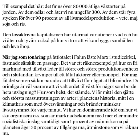
Till exempel det här: det finns över 80 000 ätliga växtarter på
jorden. Av dem odlar och äter vi nu ungefär 300. Av dem står fyra
stycken för över 90 procent av all livsmedelsproduktion – vete, maj
soja och ris.
Den fossildrivna kapitalismen har utarmat variationer i vad och hu
vi äter och tyvärr också på hur vi tror att vi kan bygga samhällen
och leva ihop.
När jag som tonåring
på åttiotalet i Falun läste Marx i studiecirkel,
fastnade särskilt en passage. Det var ett räkneexempel på hur en fri
marknad med tillväxt leder till större och större produktionsenhete
och i slutändan krymper till ett fåtal aktörer eller monopol. För mig
lät det som en sådan paradox att tillväxt får något att bli mindre. D
orimliga är väl snarare att vi valt ordet tillväxt för något som borde
heta utslagning? Hur som helst, det stämde. Vi är mitt i den sjätte
och största massutrotningen av arter i planetens historia, mitt i en
klimatkris som med översvämningar och bränder minskar
livsutrymmet för varje minut. Vi har en dominerande idé om hur vi
ska organisera oss, som är marknadsekonomi med mer eller mindr
socialistiska inslag samtidigt som 1 procent av människorna på
planeten äger 50 procent av tillgångarna, åtminstone som vi räkna
nu.