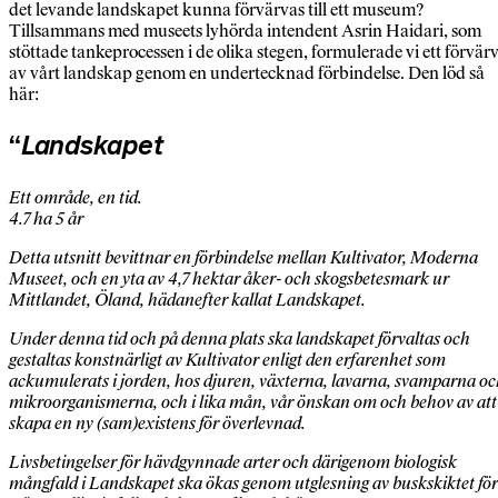
det levande landskapet kunna förvärvas till ett museum?
Tillsammans med museets lyhörda intendent Asrin Haidari, som
stöttade tankeprocessen i de olika stegen, formulerade vi ett förvär
av vårt landskap genom en undertecknad förbindelse. Den löd så
här:
“
Landskapet
Ett område, en tid.
4.7 ha 5 år
Detta utsnitt bevittnar en förbindelse mellan Kultivator, Moderna
Museet, och en yta av 4,7 hektar åker- och skogsbetesmark ur
Mittlandet, Öland, hädanefter kallat Landskapet.
Under denna tid och på denna plats ska landskapet förvaltas och
gestaltas konstnärligt av Kultivator enligt den erfarenhet som
ackumulerats i jorden, hos djuren, växterna, lavarna, svamparna o
mikroorganismerna, och i lika mån, vår önskan om och behov av att
skapa en ny (sam)existens för överlevnad.
Livsbetingelser för hävdgynnade arter och därigenom biologisk
mångfald i Landskapet ska ökas genom utglesning av buskskiktet för