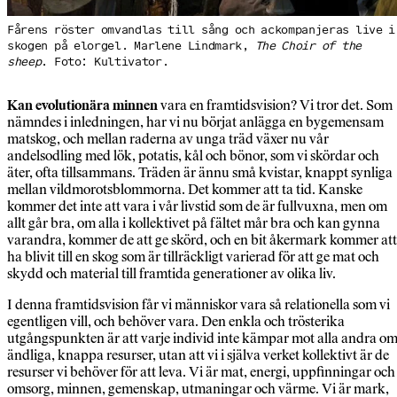
Fårens röster omvandlas till sång och ackompanjeras live i
skogen på elorgel. Marlene Lindmark,
The Choir of the
sheep
. Foto: Kultivator.
Kan evolutionära minnen
vara en framtidsvision? Vi tror det. Som
nämndes i inledningen, har vi nu börjat anlägga en bygemensam
matskog, och mellan raderna av unga träd växer nu vår
andelsodling med lök, potatis, kål och bönor, som vi skördar och
äter, ofta tillsammans. Träden är ännu små kvistar, knappt synliga
mellan vildmorotsblommorna. Det kommer att ta tid. Kanske
kommer det inte att vara i vår livstid som de är fullvuxna, men om
allt går bra, om alla i kollektivet på fältet mår bra och kan gynna
varandra, kommer de att ge skörd, och en bit åkermark kommer att
ha blivit till en skog som är tillräckligt varierad för att ge mat och
skydd och material till framtida generationer av olika liv.
I denna framtidsvision får vi människor vara så relationella som vi
egentligen vill, och behöver vara. Den enkla och trösterika
utgångspunkten är att varje individ inte kämpar mot alla andra o
ändliga, knappa resurser, utan att vi i själva verket kollektivt är de
resurser vi behöver för att leva. Vi är mat, energi, uppfinningar och
omsorg, minnen, gemenskap, utmaningar och värme. Vi är mark,