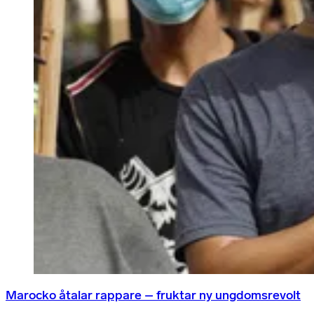
Marocko åtalar rappare – fruktar ny ungdomsrevolt