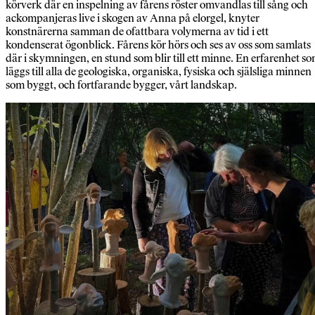
körverk där en inspelning av fårens röster omvandlas till sång och
ackompanjeras live i skogen av Anna på elorgel, knyter
konstnärerna samman de ofattbara volymerna av tid i ett
kondenserat ögonblick. Fårens kör hörs och ses av oss som samlats
där i skymningen, en stund som blir till ett minne. En erfarenhet s
läggs till alla de geologiska, organiska, fysiska och själsliga minnen
som byggt, och fortfarande bygger, vårt landskap.