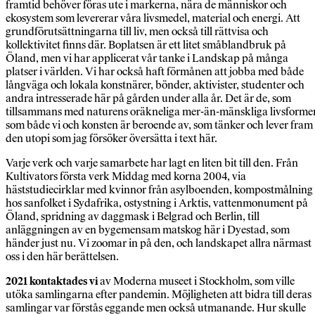
framtid behöver föras ute i markerna, nära de människor och
ekosystem som levererar våra livsmedel, material och energi. Att
grundförutsättningarna till liv, men också till rättvisa och
kollektivitet finns där. Boplatsen är ett litet småblandbruk på
Öland, men vi har applicerat vår tanke i Landskap på många
platser i världen. Vi har också haft förmånen att jobba med både
långväga och lokala konstnärer, bönder, aktivister, studenter och
andra intresserade här på gården under alla år. Det är de, som
tillsammans med naturens oräkneliga mer-än-mänskliga livsforme
som både vi och konsten är beroende av, som tänker och lever fram
den utopi som jag försöker översätta i text här.
Varje verk och varje samarbete har lagt en liten bit till den. Från
Kultivators första verk Middag med korna 2004, via
häststudiecirklar med kvinnor från asylboenden, kompostmålning
hos sanfolket i Sydafrika, ostystning i Arktis, vattenmonument på
Öland, spridning av daggmask i Belgrad och Berlin, till
anläggningen av en bygemensam matskog här i Dyestad, som
händer just nu. Vi zoomar in på den, och landskapet allra närmast
oss i den här berättelsen.
2021 kontaktades vi
av Moderna museet i Stockholm, som ville
utöka samlingarna efter pandemin. Möjligheten att bidra till deras
samlingar var förstås eggande men också utmanande. Hur skulle