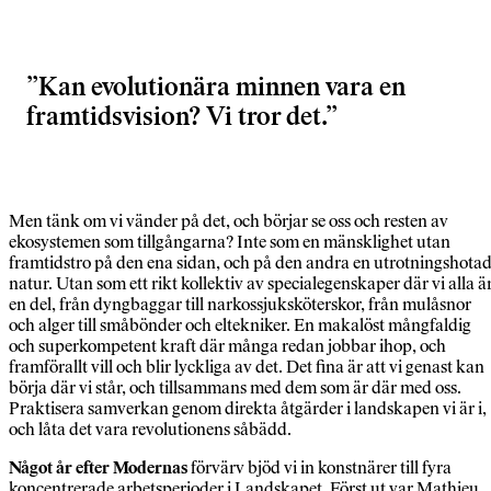
Kan evolutionära minnen vara en
framtidsvision? Vi tror det.
Men tänk om vi vänder på det, och börjar se oss och resten av
ekosystemen som tillgångarna? Inte som en mänsklighet utan
framtidstro på den ena sidan, och på den andra en utrotningshota
natur. Utan som ett rikt kollektiv av specialegenskaper där vi alla ä
en del, från dyngbaggar till narkossjuksköterskor, från mulåsnor
och alger till småbönder och eltekniker. En makalöst mångfaldig
och superkompetent kraft där många redan jobbar ihop, och
framförallt vill och blir lyckliga av det. Det fina är att vi genast kan
börja där vi står, och tillsammans med dem som är där med oss.
Praktisera samverkan genom direkta åtgärder i landskapen vi är i,
och låta det vara revolutionens såbädd.
Något år efter Modernas
förvärv bjöd vi in konstnärer till fyra
koncentrerade arbetsperioder i Landskapet. Först ut var Mathieu