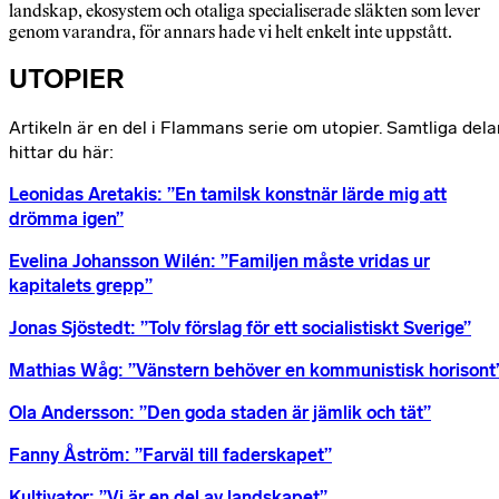
landskap, ekosystem och otaliga specialiserade släkten som lever
genom varandra, för annars hade vi helt enkelt inte uppstått.
UTOPIER
Artikeln är en del i Flammans serie om utopier. Samtliga dela
hittar du här:
Leonidas Aretakis: ”En tamilsk konstnär lärde mig att
drömma igen”
Evelina Johansson Wilén: ”Familjen måste vridas ur
kapitalets grepp”
Jonas Sjöstedt: ”Tolv förslag för ett socialistiskt Sverige”
Mathias Wåg: ”Vänstern behöver en kommunistisk horisont
Ola Andersson: ”Den goda staden är jämlik och tät”
Fanny Åström:
”
Farväl till faderskapet
”
Kultivator:
”
Vi är en del av landskapet
”