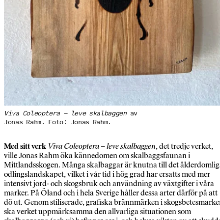
Viva Coleoptera – leve skalbaggen
av
Jonas Rahm. Foto: Jonas Rahm.
Med sitt verk
Viva Coleoptera – leve skalbaggen
, det tredje verket,
ville Jonas Rahm öka kännedomen om skalbaggsfaunan i
Mittlandsskogen. Många skalbaggar är knutna till det ålderdomli
odlingslandskapet, vilket i vår tid i hög grad har ersatts med mer
intensivt jord- och skogsbruk och användning av växtgifter i våra
marker. På Öland och i hela Sverige håller dessa arter därför på att
dö ut. Genom stiliserade, grafiska brännmärken i skogsbetesmark
ska verket uppmärksamma den allvarliga situationen som