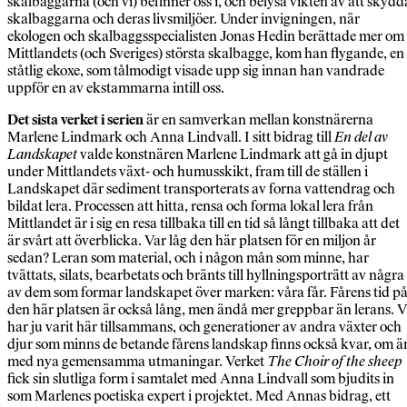
skalbaggarna (och vi) befinner oss i, och belysa vikten av att skydd
skalbaggarna och deras livsmiljöer. Under invigningen, när
ekologen och skalbaggsspecialisten Jonas Hedin berättade mer om
Mittlandets (och Sveriges) största skalbagge, kom han flygande, en
ståtlig ekoxe, som tålmodigt visade upp sig innan han vandrade
uppför en av ekstammarna intill oss.
Det sista verket i serien
är en samverkan mellan konstnärerna
Marlene Lindmark och Anna Lindvall. I sitt bidrag till
En del av
Landskapet
valde konstnären Marlene Lindmark att gå in djupt
under Mittlandets växt- och humusskikt, fram till de ställen i
Landskapet där sediment transporterats av forna vattendrag och
bildat lera. Processen att hitta, rensa och forma lokal lera från
Mittlandet är i sig en resa tillbaka till en tid så långt tillbaka att det
är svårt att överblicka. Var låg den här platsen för en miljon år
sedan? Leran som material, och i någon mån som minne, har
tvättats, silats, bearbetats och bränts till hyllningsporträtt av några
av dem som formar landskapet över marken: våra får. Fårens tid p
den här platsen är också lång, men ändå mer greppbar än lerans. V
har ju varit här tillsammans, och generationer av andra växter och
djur som minns de betande fårens landskap finns också kvar, om ä
med nya gemensamma utmaningar. Verket
The Choir of the sheep
fick sin slutliga form i samtalet med Anna Lindvall som bjudits in
som Marlenes poetiska expert i projektet. Med Annas bidrag, ett