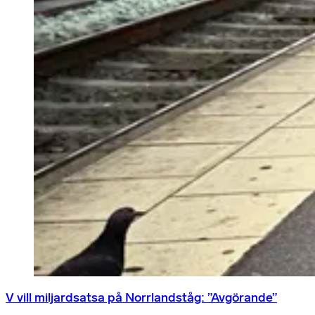
V vill miljardsatsa på Norrlandståg: ”Avgörande”