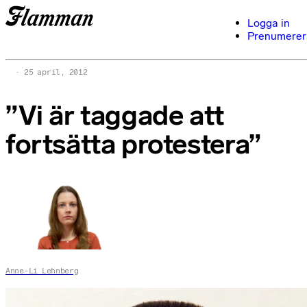
Logga in
Prenumerer
25 april, 2012
”Vi är taggade att
fortsätta protestera”
Anne-Li Lehnberg