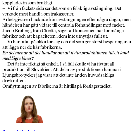
kopplades in som brukligt.
– Vi från fackets sida ser det som en felaktig avstängning. Det
verkade mest handla om trakasserier.
Arbetsgivaren backade från avstängningen efter några dagar, men
händelsen har gått vidare till centrala förhandlingar med facket.
Jacob Broberg, från Cloetta, säger att koncernen har för många
fabriker och att kapaciteten i dem inte utnyttjas fullt ut.
– Vi har tittat på olika förslag och det som ger störst besparingar ä
att lägga ner de här fabrikerna.
En del menar att det handlar om att flytta produktionen till ett land
med lägre löner?
– Det är inte riktigt så enkelt. I så fall skulle vi ha flyttat all
produktion till Slovakien. Att delar av produktionen hamnar i
Ljungsbro tycker jag visar att det inte är den huvudsakliga
drivkraften.
Omflyttningen av fabrikerna är hittills på förslagsstadiet.