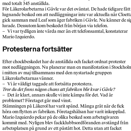
med totalt 345 anställda.
För Läkerolarbetarna i Gävle var det oväntat. De hade tidigare fått
lugnande besked om att nedläggningar inte var aktuella när Cloett
gick samman med Leaf som äger fabriken i Gävle. Nu känner de si
lurade. Dessutom kom beskedet från början via telefon.
– Vi var tydligen inte värda mer än ett telefonsamtal, konstaterar
Mario Izquierdo.
Protesterna fortsätter
Efter chockbeskedet har de anställda och facket ordnat protester
mot nedläggningen. Nu planerar man en manifestation i Stockhol
i mitten av maj tillsammans med den nystartade gruppen
Läkerolarbetarnas vänner.
– Vi är väldigt taggade att fortsätta protestera.
Tror du det finns någon chans att fabriken blir kvar i Gävle?
– Det är klart, annars skulle vi inte kämpa för det. Vad är
problemet? Företaget går med vinst.
Stämningen på Läkerol har varit spänd. Många grät när de fick
höra om flytten av fabriken. Företagshälsan har varit inkopplad.
Mario Izquierdo pekar på de olika besked som arbetsgivaren
kommit med. Nyligen blev fackklubbsordföranden avstängd från
arbetsplatsen på grund av ett påstått hot. Detta utan att facket