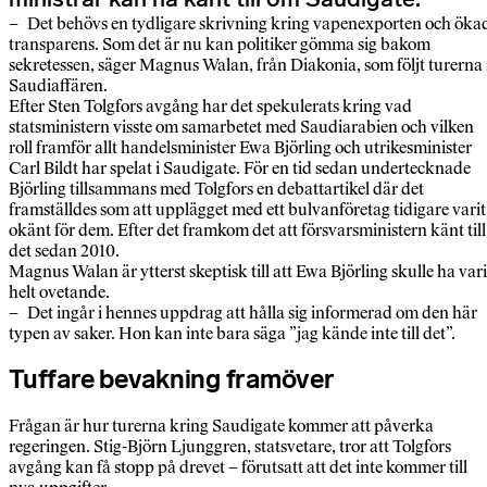
– Det behövs en tydligare skrivning kring vapenexporten och öka
transparens. Som det är nu kan politiker gömma sig bakom
sekretessen, säger Magnus Walan, från Diakonia, som följt turerna 
Saudiaffären.
Efter Sten Tolgfors avgång har det spekulerats kring vad
statsministern visste om samarbetet med Saudiarabien och vilken
roll framför allt handelsminister Ewa Björling och utrikesminister
Carl Bildt har spelat i Saudigate. För en tid sedan undertecknade
Björling tillsammans med Tolgfors en debattartikel där det
framställdes som att upplägget med ett bulvanföretag tidigare varit
okänt för dem. Efter det framkom det att försvarsministern känt till
det sedan 2010.
Magnus Walan är ytterst skeptisk till att Ewa Björling skulle ha vari
helt ovetande.
– Det ingår i hennes uppdrag att hålla sig informerad om den här
typen av saker. Hon kan inte bara säga ”jag kände inte till det”.
Tuffare bevakning framöver
Frågan är hur turerna kring Saudigate kommer att påverka
regeringen. Stig-Björn Ljunggren, statsvetare, tror att Tolgfors
avgång kan få stopp på drevet – förutsatt att det inte kommer till