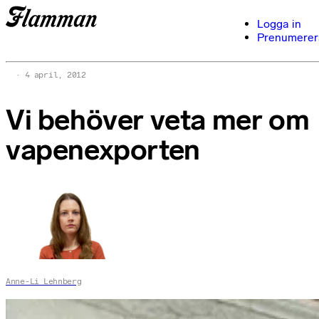
Logga in
Prenumerer
4 april, 2012
Vi behöver veta mer om
vapenexporten
Anne-Li Lehnberg