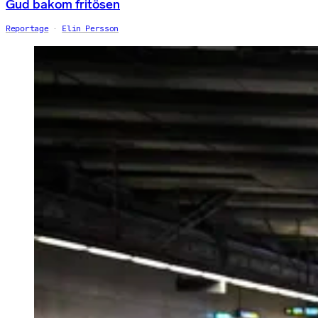
Gud bakom fritösen
Reportage
Elin Persson