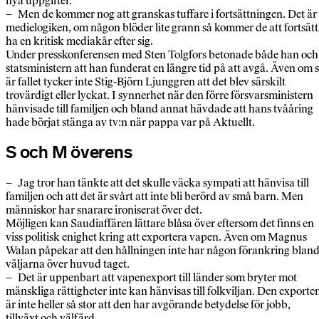
nya uppgifter.
– Men de kommer nog att granskas tuffare i fortsättningen. Det är
medielogiken, om någon blöder lite grann så kommer de att fortsät
ha en kritisk mediakår efter sig.
Under presskonferensen med Sten Tolgfors betonade både han och
statsministern att han funderat en längre tid på att avgå. Även om 
är fallet tycker inte Stig-Björn Ljunggren att det blev särskilt
trovärdigt eller lyckat. I synnerhet när den förre försvarsministern
hänvisade till familjen och bland annat hävdade att hans tvååring
hade börjat stänga av tv:n när pappa var på Aktuellt.
S och M överens
– Jag tror han tänkte att det skulle väcka sympati att hänvisa till
familjen och att det är svårt att inte bli berörd av små barn. Men
människor har snarare ironiserat över det.
Möjligen kan Saudiaffären lättare blåsa över eftersom det finns en
viss politisk enighet kring att exportera vapen. Även om Magnus
Walan påpekar att den hållningen inte har någon förankring blan
väljarna över huvud taget.
– Det är uppenbart att vapenexport till länder som bryter mot
mänskliga rättigheter inte kan hänvisas till folkviljan. Den exporte
är inte heller så stor att den har avgörande betydelse för jobb,
tillväxt och välfärd.