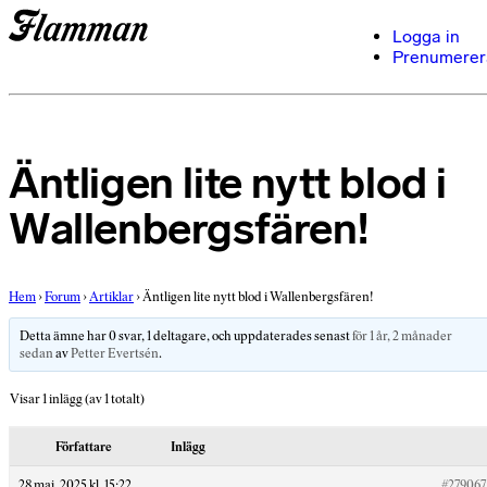
Logga in
Prenumerer
Äntligen lite nytt blod i
Wallenbergsfären!
Hem
›
Forum
›
Artiklar
›
Äntligen lite nytt blod i Wallenbergsfären!
Detta ämne har 0 svar, 1 deltagare, och uppdaterades senast
för 1 år, 2 månader
sedan
av
Petter Evertsén
.
Visar 1 inlägg (av 1 totalt)
Författare
Inlägg
28 maj, 2025 kl. 15:22
#279067