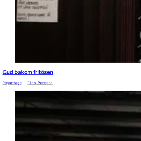
Gud bakom fritösen
Reportage
Elin Persson