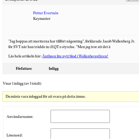
Petter Evertsén
Keymaster
”Jag hoppas att meriterna har tillfört någonting”, förklarade Jacob Wallenberg Jr.
för SVT när han trädde in i EQT:s styrelse. ”Men jag tror att det ä
Läs hela artikeln här:
Äntligen lite nytt blod i Wallenbergsfären!
Författare
Inlägg
Visar 1 inlägg (av 1 totalt)
Du måste vara inloggad för att svara på detta ämne.
Användarnamn:
Lösenord: