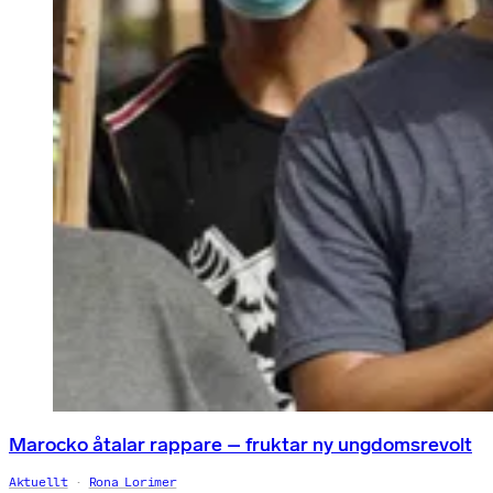
Marocko åtalar rappare – fruktar ny ungdomsrevolt
Aktuellt
Rona Lorimer