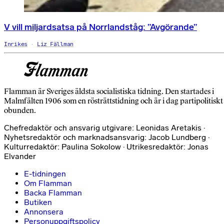
V vill miljardsatsa på Norrlandståg: ”Avgörande”
Inrikes
Liz Fällman
Flamman är Sveriges äldsta socialistiska tidning. Den startades i
Malmfälten 1906 som en rösträttstidning och är i dag partipolitiskt
obunden.
Chefredaktör och ansvarig utgivare: Leonidas Aretakis ·
Nyhetsredaktör och marknadsansvarig: Jacob Lundberg ·
Kulturredaktör: Paulina Sokolow · Utrikesredaktör: Jonas
Elvander
E-tidningen
Om Flamman
Backa Flamman
Butiken
Annonsera
Personuppgiftspolicy