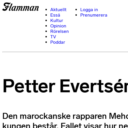
Aktuellt
Logga in
Essä
Prenumerera
Kultur
Opinion
Rörelsen
TV
Poddar
Petter Evertsé
Den marockanske rapparen Mehdi 
kungen består. Fallet visar hur 