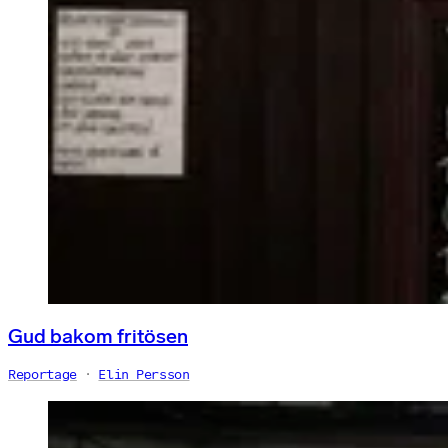
Gud bakom fritösen
Reportage
Elin Persson