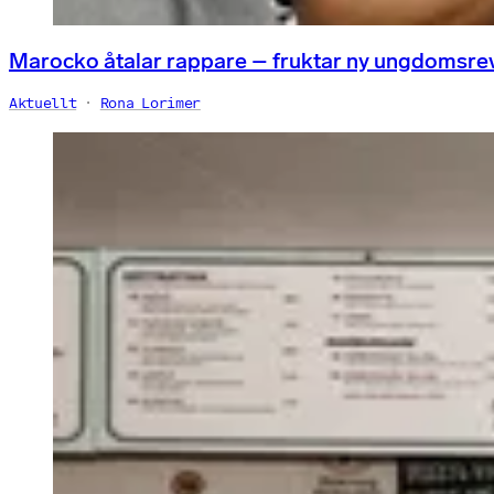
Marocko åtalar rappare – fruktar ny ungdomsre
Aktuellt
Rona Lorimer