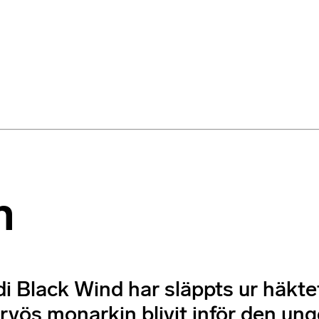
n
Black Wind har släppts ur häktet,
nervös monarkin blivit inför den u