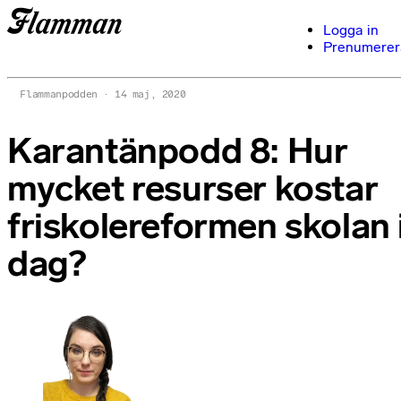
Logga in
Prenumerer
Flammanpodden
14 maj, 2020
Karantänpodd 8: Hur
mycket resurser kostar
friskolereformen skolan 
dag?