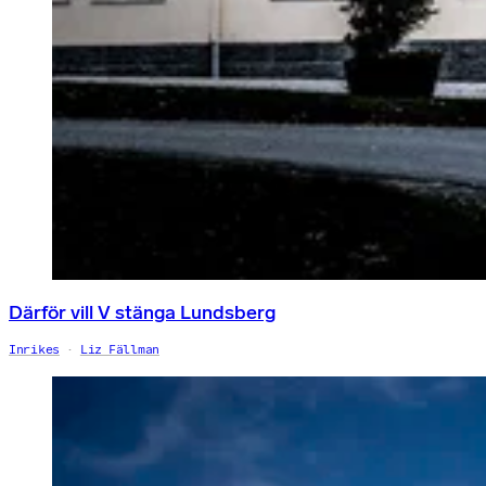
Därför vill V stänga Lundsberg
Inrikes
Liz Fällman