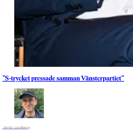
”S-trycket pressade samman Vänsterpartiet”
Jacob Lundberg