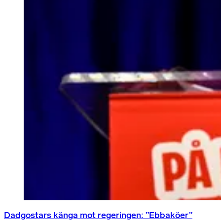
Dadgostars känga mot regeringen: ”Ebbaköer”