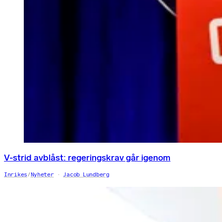
V-strid avblåst: regeringskrav går igenom
Inrikes
/
Nyheter
Jacob Lundberg