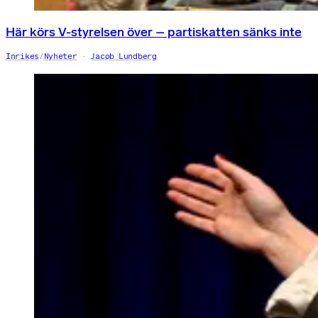
Här körs V-styrelsen över – partiskatten sänks inte
Inrikes
/
Nyheter
Jacob Lundberg