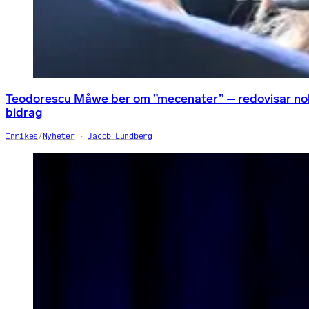
Teodorescu Måwe ber om ”mecenater” – redovisar nol
bidrag
Inrikes
/
Nyheter
Jacob Lundberg