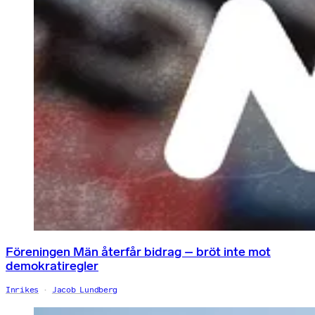
Föreningen Män återfår bidrag – bröt inte mot
demokratiregler
Inrikes
Jacob Lundberg