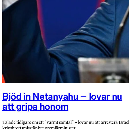
Bjöd in Netanyahu – lovar nu
att gripa honom
Talade tidigare om ett ”varmt samtal” – lovar nu att arrestera Israe
krigsbrottsmisstänkte premiärminister