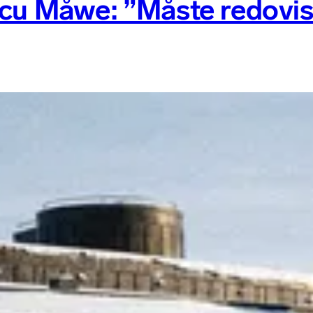
scu Måwe: ”Måste redovis