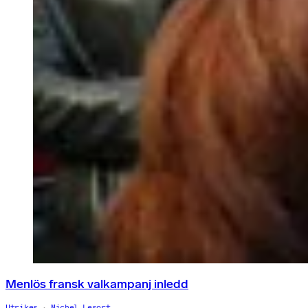
Menlös fransk valkampanj inledd
Utrikes
Michel Lesort