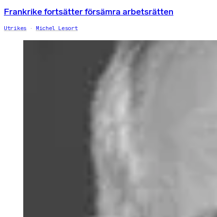
Frankrike fortsätter försämra arbetsrätten
Utrikes
Michel Lesort