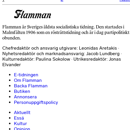
Sidnumrering
för
inlägg
Flamman är Sveriges äldsta socialistiska tidning. Den startades i
Malmfälten 1906 som en rösträttstidning och är i dag partipolitiskt
obunden.
Chefredaktör och ansvarig utgivare: Leonidas Aretakis ·
Nyhetsredaktör och marknadsansvarig: Jacob Lundberg ·
Kulturredaktör: Paulina Sokolow · Utrikesredaktör: Jonas
Elvander
E-tidningen
Om Flamman
Backa Flamman
Butiken
Annonsera
Personuppgiftspolicy
Aktuellt
Essä
Kultur
Opinion