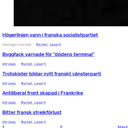
Högerlinjen vann i franska socialistpartiet
Okategoriserade
Michel Lesort
Byggfack varnade för ”dödens terminal”
Utrikes
Michel Lesort
Trotskister bildar nytt franskt vänsterparti
Utrikes
Michel Lesort
Antiliberal front skapad i Frankrike
Utrikes
Michel Lesort
Bitter fransk strejkförlust
Utrikes
Michel Lesort
1
2
Näst