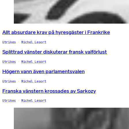
Allt absurdare krav på hyresgäster i Frankrike
Utrikes
Michel Lesort
Splittrad vänster diskuterar fransk valförlust
Utrikes
Michel Lesort
Högern vann även parlamentsvalen
Utrikes
Michel Lesort
Franska vänstern krossades av Sarkozy
Utrikes
Michel Lesort