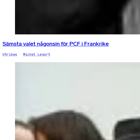
Sämsta valet någonsin för PCF i Frankrike
Utrikes
Michel Lesort