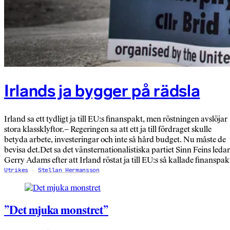
Irlands ja bygger på rädsla
Irland sa ett tydligt ja till EU:s finanspakt, men röstningen avslöjar
stora klassklyftor.– Regeringen sa att ett ja till fördraget skulle
betyda arbete, investeringar och inte så hård budget. Nu måste de
bevisa det.Det sa det vänsternationalistiska partiet Sinn Feins leda
Gerry Adams efter att Irland röstat ja till EU:s så kallade finanspak
Utrikes
Stellan Hermansson
”Det mjuka monstret”