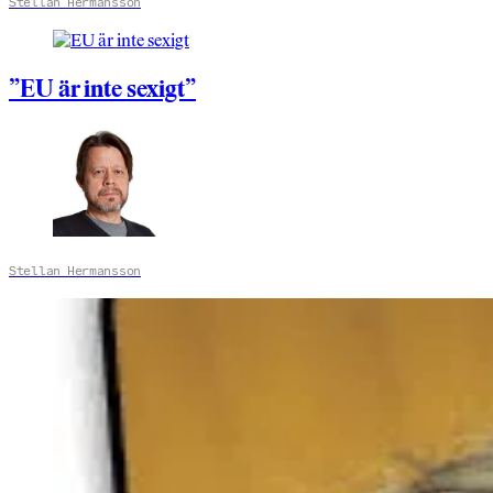
Stellan Hermansson
”EU är inte sexigt”
Stellan Hermansson