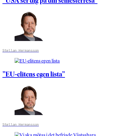
”USA ser dig på din semesterresa”
Stellan Hermansson
”EU-elitens egen lista”
Stellan Hermansson