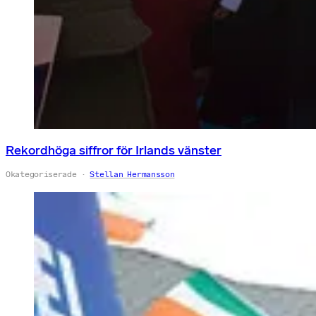
Rekordhöga siffror för Irlands vänster
Okategoriserade
Stellan Hermansson