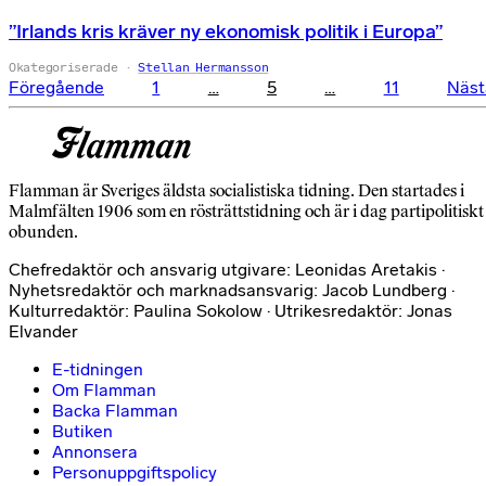
”Irlands kris kräver ny ekonomisk politik i Europa”
Okategoriserade
Stellan Hermansson
Sidnumrering
Föregående
1
…
5
…
11
Näst
för
inlägg
Flamman är Sveriges äldsta socialistiska tidning. Den startades i
Malmfälten 1906 som en rösträttstidning och är i dag partipolitiskt
obunden.
Chefredaktör och ansvarig utgivare: Leonidas Aretakis ·
Nyhetsredaktör och marknadsansvarig: Jacob Lundberg ·
Kulturredaktör: Paulina Sokolow · Utrikesredaktör: Jonas
Elvander
E-tidningen
Om Flamman
Backa Flamman
Butiken
Annonsera
Personuppgiftspolicy