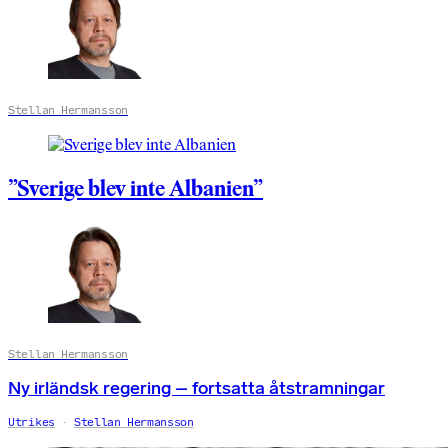
Stellan Hermansson
”Sverige blev inte Albanien”
Stellan Hermansson
Ny irländsk regering – fortsatta åtstramningar
Utrikes
Stellan Hermansson