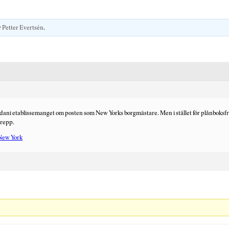
v
Petter Evertsén
.
ani etablissemanget om posten som New Yorks borgmästare. Men i stället för plånboks
grepp.
 New York