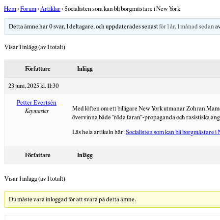
Hem
›
Forum
›
Artiklar
›
Socialisten som kan bli borgmästare i New York
Detta ämne har 0 svar, 1 deltagare, och uppdaterades senast
för 1 år, 1 månad sedan
a
Visar 1 inlägg (av 1 totalt)
Författare
Inlägg
23 juni, 2025 kl. 11:30
Petter Evertsén
Med löften om ett billigare New York utmanar Zohran Mamd
Keymaster
övervinna både ”röda faran”-propaganda och rasistiska an
Läs hela artikeln här:
Socialisten som kan bli borgmästare i
Författare
Inlägg
Visar 1 inlägg (av 1 totalt)
Du måste vara inloggad för att svara på detta ämne.