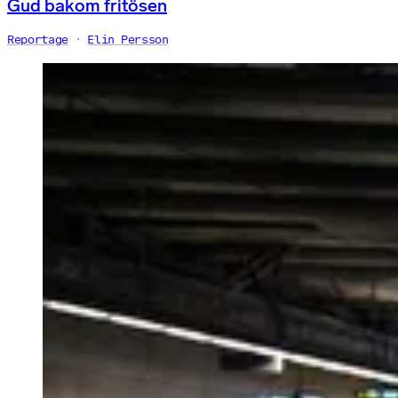
Gud bakom fritösen
Reportage
Elin Persson