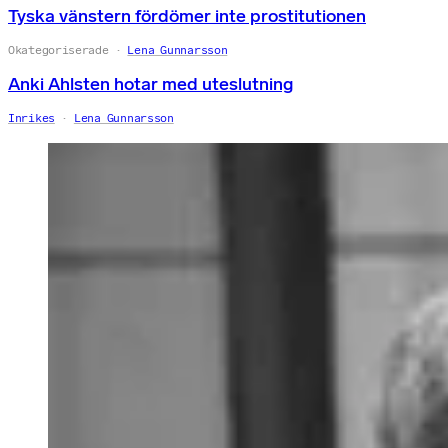
Tyska vänstern fördömer inte prostitutionen
Okategoriserade
Lena Gunnarsson
Anki Ahlsten hotar med uteslutning
Inrikes
Lena Gunnarsson