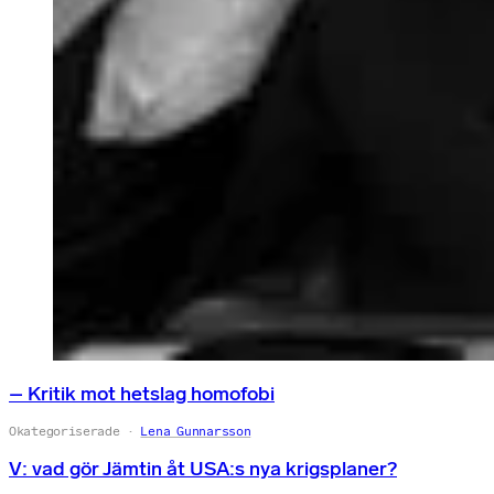
– Kritik mot hetslag homofobi
Okategoriserade
Lena Gunnarsson
V: vad gör Jämtin åt USA:s nya krigsplaner?