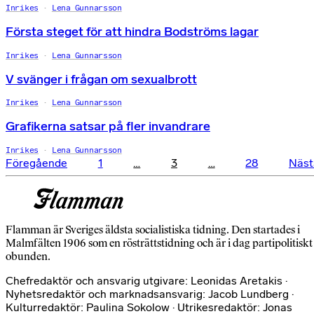
Inrikes
Lena Gunnarsson
Första steget för att hindra Bodströms lagar
Inrikes
Lena Gunnarsson
V svänger i frågan om sexualbrott
Inrikes
Lena Gunnarsson
Grafikerna satsar på fler invandrare
Inrikes
Lena Gunnarsson
Sidnumrering
Föregående
1
…
3
…
28
Näst
för
inlägg
Flamman är Sveriges äldsta socialistiska tidning. Den startades i
Malmfälten 1906 som en rösträttstidning och är i dag partipolitiskt
obunden.
Chefredaktör och ansvarig utgivare: Leonidas Aretakis ·
Nyhetsredaktör och marknadsansvarig: Jacob Lundberg ·
Kulturredaktör: Paulina Sokolow · Utrikesredaktör: Jonas