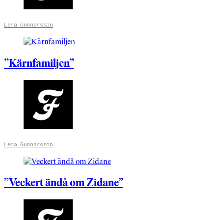
Lena Gunnarsson
”Kärnfamiljen”
Lena Gunnarsson
”Veckert ändå om Zidane”