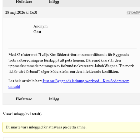
Författare
Inlägg
28 maj, 2026 kl. 15:31
#295689
Anonym
Gäst
Med 82 röster mot 71 väljs Kim Söderström om som ordförande för Byggnads –
trots valberedningens förslag på att peta honom. Däremot kvarstår den
uppmärksammade petningen av förbundssekreterare Jakob Wagner. ”En mörk
tid för vårt förbund”, säger Söderström om den infekterade konflikten.
Läs hela artikeln här:
Just nu: Byggnads ledning överkörd – Kim Söderström
omvald
Författare
Inlägg
Visar 1 inlägg (av 1 totalt)
Du måste vara inloggad för att svara på detta ämne.