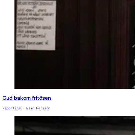
Gud bakom fritösen
Reportage
Elin Persson