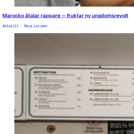
Marocko åtalar rappare – fruktar ny ungdomsrevolt
Aktuellt
Rona Lorimer