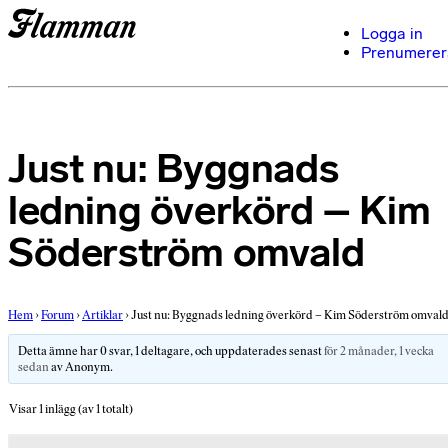
Logga in
Prenumerer
Just nu: Byggnads
ledning överkörd – Kim
Söderström omvald
Hem
›
Forum
›
Artiklar
›
Just nu: Byggnads ledning överkörd – Kim Söderström omval
Detta ämne har 0 svar, 1 deltagare, och uppdaterades senast
för 2 månader, 1 vecka
sedan
av
Anonym
.
Visar 1 inlägg (av 1 totalt)